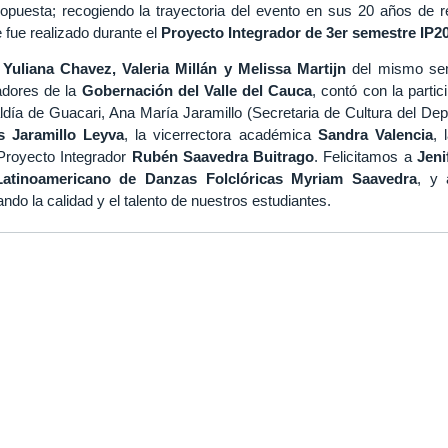
opuesta; recogiendo la trayectoria del evento en sus 20 años de re
 fue realizado durante el
Proyecto Integrador de 3er semestre IP2
s
Yuliana Chavez, Valeria Millán y Melissa Martijn
del mismo sem
adores de la
Gobernación del Valle del Cauca
, contó con la partic
aldía de Guacari, Ana María Jaramillo (Secretaria de Cultura del De
s Jaramillo Leyva
, la vicerrectora académica
Sandra Valencia
, 
 Proyecto Integrador
Rubén Saavedra Buitrago
. Felicitamos a
Jeni
l Latinoamericano de Danzas Folclóricas Myriam Saavedra
, y 
ndo la calidad y el talento de nuestros estudiantes.