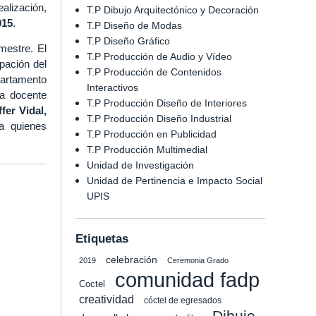
alización,
T.P Dibujo Arquitectónico y Decoración
015
.
T.P Diseño de Modas
T.P Diseño Gráfico
estre. El
T.P Producción de Audio y Vídeo
ipación del
T.P Producción de Contenidos
partamento
Interactivos
la docente
T.P Producción Diseño de Interiores
ffer Vidal,
T.P Producción Diseño Industrial
a quienes
T.P Producción en Publicidad
T.P Producción Multimedial
Unidad de Investigación
Unidad de Pertinencia e Impacto Social
UPIS
Etiquetas
celebración
2019
Ceremonia Grado
comunidad fadp
Coctel
creatividad
cóctel de egresados
Dibujo