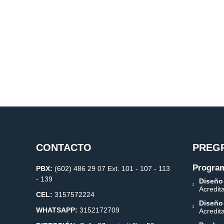
CONTACTO
PREG
Program
PBX:
(602) 486 29 07 Ext. 101 - 107 - 113
- 139
Diseño
Acredit
CEL:
3157572224
Diseño
WHATSAPP:
3152172709
Acredit