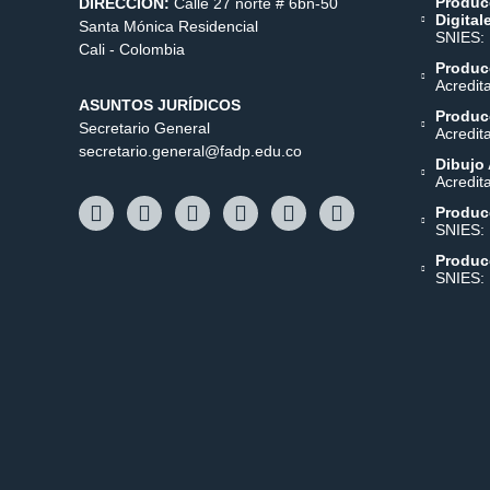
Produc
DIRECCIÓN:
Calle 27 norte # 6bn-50
Digital
Santa Mónica Residencial
SNIES:
Cali - Colombia
Producc
Acredit
ASUNTOS JURÍDICOS
Producc
Secretario General
Acredit
secretario.general@fadp.edu.co
Dibujo 
Acredit
Produc
SNIES:
Produc
SNIES: