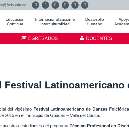
eo@fadp.edu.co
Educación
Internacionalización e
Desarrollo
Apoy
Continua
Interculturalidad
Humano
Académ
S
EGRESADOS
DOCENTES
l Festival Latinoamericano
icial del vigésimo
Festival Latinoamericano de Danzas Folclóric
o de 2015 en el municipio de Guacarí – Valle del Cauca.
 de nuestras estudiantes del programa
Técnico Profesional en Diseñ