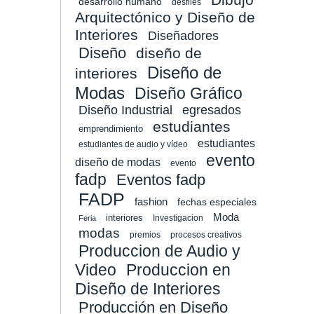
desarrollo humano
desfiles
Arquitectónico y Diseño de
Interiores
Diseñadores
Diseño
diseño de
Diseño de
interiores
Modas
Diseño Gráfico
Diseño Industrial
egresados
estudiantes
emprendimiento
estudiantes
estudiantes de audio y vídeo
evento
diseño de modas
evento
fadp
Eventos fadp
FADP
fashion
fechas especiales
Moda
interiores
Investigacion
Feria
modas
premios
procesos creativos
Produccion de Audio y
Video
Produccion en
Diseño de Interiores
Producción en Diseño