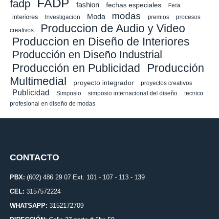
FADP
fadp
fashion
fechas especiales
Feria
modas
Moda
interiores
Investigacion
premios
procesos
Produccion de Audio y Video
creativos
Produccion en Diseño de Interiores
Producción en Diseño Industrial
Producción en Publicidad
Producción
Multimedial
proyecto integrador
proyectos creativos
Publicidad
Simposio
simposio internacional del diseño
tecnico
profesional en diseño de modas
CONTACTO
PBX:
(602) 486 29 07 Ext. 101 - 107 - 113 - 139
CEL:
3157572224
WHATSAPP:
3152172709