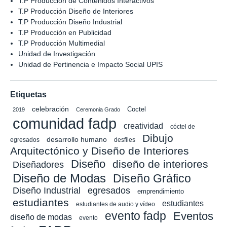
T.P Producción de Contenidos Interactivos
T.P Producción Diseño de Interiores
T.P Producción Diseño Industrial
T.P Producción en Publicidad
T.P Producción Multimedial
Unidad de Investigación
Unidad de Pertinencia e Impacto Social UPIS
Etiquetas
celebración
Coctel
2019
Ceremonia Grado
comunidad fadp
creatividad
cóctel de
Dibujo
desarrollo humano
egresados
desfiles
Arquitectónico y Diseño de Interiores
Diseño
diseño de interiores
Diseñadores
Diseño de Modas
Diseño Gráfico
Diseño Industrial
egresados
emprendimiento
estudiantes
estudiantes
estudiantes de audio y vídeo
evento fadp
Eventos
diseño de modas
evento