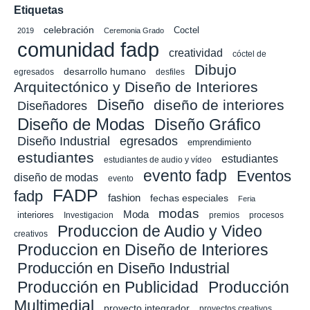
Etiquetas
celebración
Coctel
2019
Ceremonia Grado
comunidad fadp
creatividad
cóctel de
Dibujo
desarrollo humano
egresados
desfiles
Arquitectónico y Diseño de Interiores
Diseño
diseño de interiores
Diseñadores
Diseño de Modas
Diseño Gráfico
Diseño Industrial
egresados
emprendimiento
estudiantes
estudiantes
estudiantes de audio y vídeo
evento fadp
Eventos
diseño de modas
evento
FADP
fadp
fashion
fechas especiales
Feria
modas
Moda
interiores
Investigacion
premios
procesos
Produccion de Audio y Video
creativos
Produccion en Diseño de Interiores
Producción en Diseño Industrial
Producción en Publicidad
Producción
Multimedial
proyecto integrador
proyectos creativos