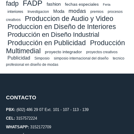
FADP
fadp
fashion
fechas especiales
Feria
modas
Moda
interiores
Investigacion
premios
procesos
Produccion de Audio y Video
creativos
Produccion en Diseño de Interiores
Producción en Diseño Industrial
Producción en Publicidad
Producción
Multimedial
proyecto integrador
proyectos creativos
Publicidad
Simposio
simposio internacional del diseño
tecnico
profesional en diseño de modas
CONTACTO
PBX:
(602) 486 29 07 Ext. 101 - 107 - 113 - 139
CEL:
3157572224
WHATSAPP:
3152172709