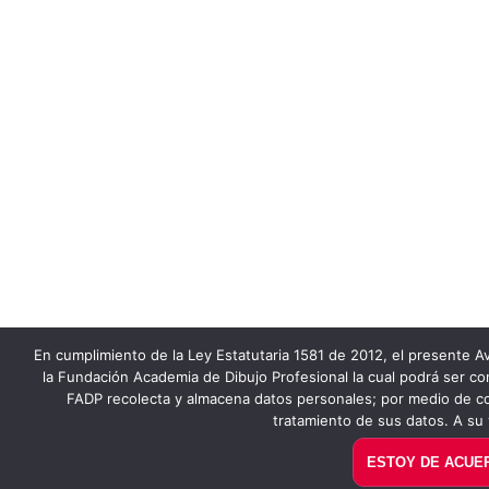
En cumplimiento de la Ley Estatutaria 1581 de 2012, el presente Av
la Fundación Academia de Dibujo Profesional la cual podrá ser co
FADP recolecta y almacena datos personales; por medio de co
tratamiento de sus datos. A su 
ESTOY DE ACUE
PAGUE AQUÍ EN LÍNEA