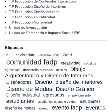
T.P Producción de Contenidos Interactivos
T.P Producción Diseño de Interiores
T.P Producción Diseño Industrial
T.P Producción en Publicidad
T.P Producción Multimedial
Unidad de Investigación
Unidad de Pertinencia e Impacto Social UPIS
Etiquetas
celebración
Coctel
2019
Ceremonia Grado
comunidad fadp
creatividad
cóctel de
Dibujo
desarrollo humano
egresados
desfiles
Arquitectónico y Diseño de Interiores
Diseño
diseño de interiores
Diseñadores
Diseño de Modas
Diseño Gráfico
Diseño Industrial
egresados
emprendimiento
estudiantes
estudiantes
estudiantes de audio y vídeo
evento fadp
Eventos
diseño de modas
evento