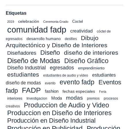
Etiquetas
celebración
Coctel
2019
Ceremonia Grado
comunidad fadp
creatividad
cóctel de
Dibujo
desarrollo humano
egresados
desfiles
Arquitectónico y Diseño de Interiores
Diseño
diseño de interiores
Diseñadores
Diseño de Modas
Diseño Gráfico
Diseño Industrial
egresados
emprendimiento
estudiantes
estudiantes
estudiantes de audio y vídeo
evento fadp
Eventos
diseño de modas
evento
FADP
fadp
fashion
fechas especiales
Feria
modas
Moda
interiores
Investigacion
premios
procesos
Produccion de Audio y Video
creativos
Produccion en Diseño de Interiores
Producción en Diseño Industrial
Producción en Publicidad
Producción