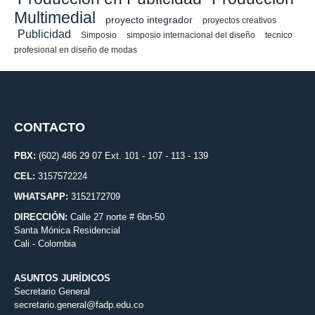
Multimedial
proyecto integrador
proyectos creativos
Publicidad
Simposio
simposio internacional del diseño
tecnico
profesional en diseño de modas
CONTACTO
PBX:
(602) 486 29 07 Ext. 101 - 107 - 113 - 139
CEL:
3157572224
WHATSAPP:
3152172709
DIRECCIÓN:
Calle 27 norte # 6bn-50
Santa Mónica Residencial
Cali - Colombia
ASUNTOS JURÍDICOS
Secretario General
secretario.general@fadp.edu.co