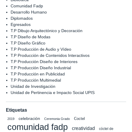
Comunidad Fadp
Desarrollo Humano
Diplomados
Egresados
T.P Dibujo Arquitectónico y Decoración
T.P Diseño de Modas
T.P Diseño Gráfico
T.P Producción de Audio y Vídeo
T.P Producción de Contenidos Interactivos
T.P Producción Diseño de Interiores
T.P Producción Diseño Industrial
T.P Producción en Publicidad
T.P Producción Multimedial
Unidad de Investigación
Unidad de Pertinencia e Impacto Social UPIS
Etiquetas
celebración
Coctel
2019
Ceremonia Grado
comunidad fadp
creatividad
cóctel de