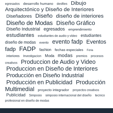
Dibujo
desarrollo humano
egresados
desfiles
Arquitectónico y Diseño de Interiores
Diseño
diseño de interiores
Diseñadores
Diseño de Modas
Diseño Gráfico
Diseño Industrial
egresados
emprendimiento
estudiantes
estudiantes
estudiantes de audio y vídeo
evento fadp
Eventos
diseño de modas
evento
FADP
fadp
fashion
fechas especiales
Feria
modas
Moda
interiores
Investigacion
premios
procesos
Produccion de Audio y Video
creativos
Produccion en Diseño de Interiores
Producción en Diseño Industrial
Producción en Publicidad
Producción
Multimedial
proyecto integrador
proyectos creativos
Publicidad
Simposio
simposio internacional del diseño
tecnico
profesional en diseño de modas