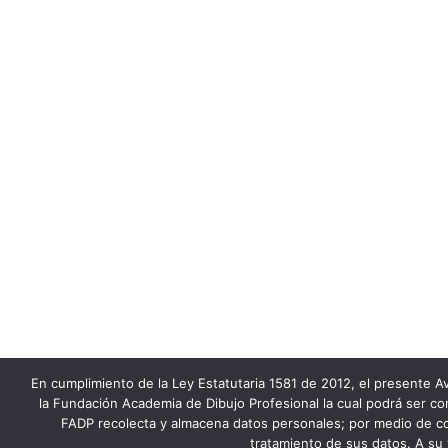
En cumplimiento de la Ley Estatutaria 1581 de 2012, el presente Av
la Fundación Academia de Dibujo Profesional la cual podrá ser co
FADP recolecta y almacena datos personales; por medio de co
tratamiento de sus datos. A su 