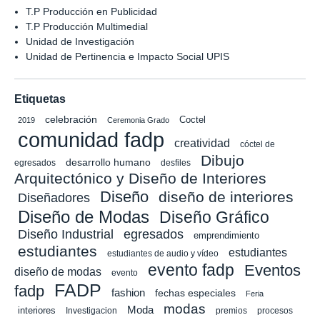
T.P Producción en Publicidad
T.P Producción Multimedial
Unidad de Investigación
Unidad de Pertinencia e Impacto Social UPIS
Etiquetas
celebración
Coctel
2019
Ceremonia Grado
comunidad fadp
creatividad
cóctel de
Dibujo
desarrollo humano
egresados
desfiles
Arquitectónico y Diseño de Interiores
Diseño
diseño de interiores
Diseñadores
Diseño de Modas
Diseño Gráfico
Diseño Industrial
egresados
emprendimiento
estudiantes
estudiantes
estudiantes de audio y vídeo
evento fadp
Eventos
diseño de modas
evento
FADP
fadp
fashion
fechas especiales
Feria
modas
Moda
interiores
Investigacion
premios
procesos