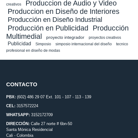
Produccion de Audio y Video
creativos
Produccion en Diseño de Interiores
Producción en Diseño Industrial
Producción en Publicidad
Producción
Multimedial
proyecto integrador
proyectos creativos
Publicidad
Simposio
simposio internacional del diseño
tecnico
profesional en diseño de modas
CONTACTO
PBX:
(602) 486 29 07 Ext. 101 - 107 - 113 - 139
CEL:
3157572224
WHATSAPP:
3152172709
DIRECCIÓN:
Calle 27 norte # 6bn-50
Santa Mónica Residencial
Cali - Colombia