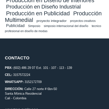
Produccion en Diseño de Interiores
Producción en Diseño Industrial
Producción en Publicidad
Producción
Multimedial
proyecto integrador
proyectos creativos
Publicidad
Simposio
simposio internacional del diseño
tecnico
profesional en diseño de modas
CONTACTO
PBX:
(602) 486 29 07 Ext. 101 - 107 - 113 - 139
CEL:
3157572224
WHATSAPP:
3152172709
DIRECCIÓN:
Calle 27 norte # 6bn-50
Santa Mónica Residencial
Cali - Colombia