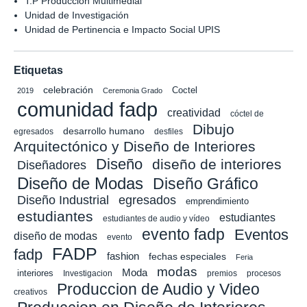
T.P Producción Multimedial
Unidad de Investigación
Unidad de Pertinencia e Impacto Social UPIS
Etiquetas
celebración
Coctel
2019
Ceremonia Grado
comunidad fadp
creatividad
cóctel de
Dibujo
desarrollo humano
egresados
desfiles
Arquitectónico y Diseño de Interiores
Diseño
diseño de interiores
Diseñadores
Diseño de Modas
Diseño Gráfico
Diseño Industrial
egresados
emprendimiento
estudiantes
estudiantes
estudiantes de audio y vídeo
evento fadp
Eventos
diseño de modas
evento
FADP
fadp
fashion
fechas especiales
Feria
modas
Moda
interiores
Investigacion
premios
procesos
Produccion de Audio y Video
creativos