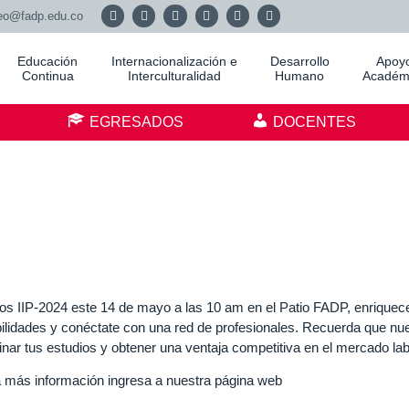
eo@fadp.edu.co
Educación
Internacionalización e
Desarrollo
Apoy
Continua
Interculturalidad
Humano
Académ
S
EGRESADOS
DOCENTES
os IIP-2024 este 14 de mayo a las 10 am en el Patio FADP, enriquece
bilidades y conéctate con una red de profesionales. Recuerda que nu
ar tus estudios y obtener una ventaja competitiva en el mercado labo
a más información ingresa a nuestra página web