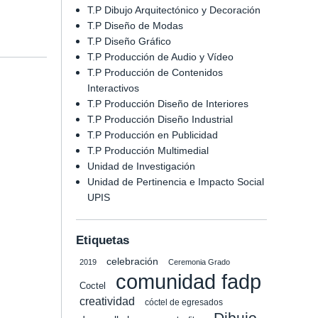
T.P Dibujo Arquitectónico y Decoración
T.P Diseño de Modas
T.P Diseño Gráfico
T.P Producción de Audio y Vídeo
T.P Producción de Contenidos
Interactivos
T.P Producción Diseño de Interiores
T.P Producción Diseño Industrial
T.P Producción en Publicidad
T.P Producción Multimedial
Unidad de Investigación
Unidad de Pertinencia e Impacto Social
UPIS
Etiquetas
celebración
2019
Ceremonia Grado
comunidad fadp
Coctel
creatividad
cóctel de egresados
Dibujo