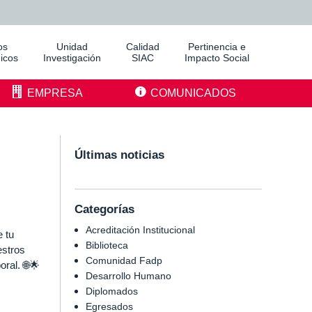
os
Unidad
Calidad
Pertinencia e
icos
Investigación
SIAC
Impacto Social
EMPRESA
COMUNICADOS
Últimas noticias
Categorías
Acreditación Institucional
 tu
Biblioteca
estros
Comunidad Fadp
ral. 🌐🌟
Desarrollo Humano
Diplomados
Egresados