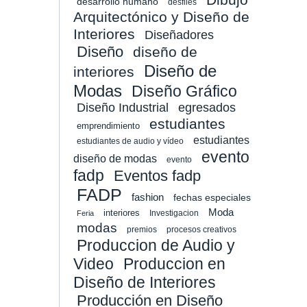
desarrollo humano
desfiles
Arquitectónico y Diseño de
Interiores
Diseñadores
Diseño
diseño de
Diseño de
interiores
Modas
Diseño Gráfico
Diseño Industrial
egresados
estudiantes
emprendimiento
estudiantes
estudiantes de audio y vídeo
evento
diseño de modas
evento
fadp
Eventos fadp
FADP
fashion
fechas especiales
Moda
interiores
Investigacion
Feria
modas
premios
procesos creativos
Produccion de Audio y
Video
Produccion en
Diseño de Interiores
Producción en Diseño