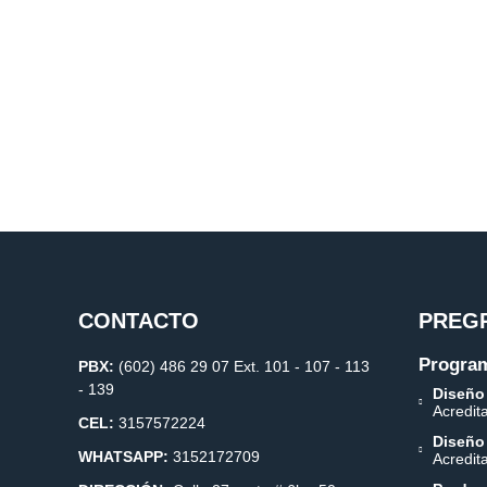
CONTACTO
PREG
Program
PBX:
(602) 486 29 07 Ext. 101 - 107 - 113
- 139
Diseño
Acredit
CEL:
3157572224
Diseño
WHATSAPP:
3152172709
Acredit