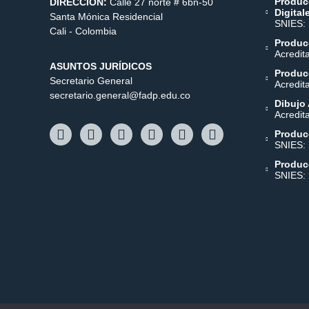
Produc
DIRECCIÓN:
Calle 27 norte # 6bn-50
Digital
Santa Mónica Residencial
SNIES:
Cali - Colombia
Producc
Acredit
ASUNTOS JURÍDICOS
Producc
Secretario General
Acredit
secretario.general@fadp.edu.co
Dibujo 
Acredit
Produc
SNIES:
Produc
SNIES: