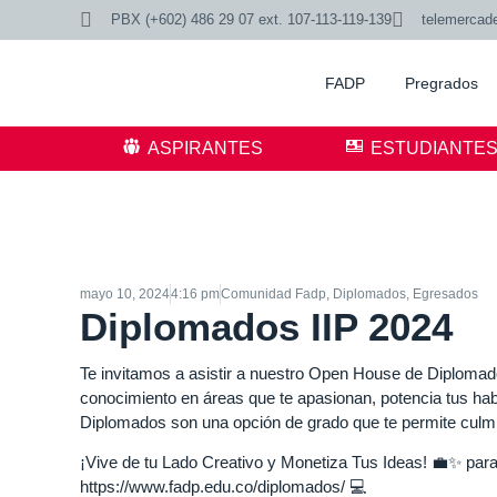
PBX (+602) 486 29 07 ext. 107-113-119-139
telemercad
FADP
Pregrados
ASPIRANTES
ESTUDIANTE
mayo 10, 2024
4:16 pm
Comunidad Fadp
,
Diplomados
,
Egresados
Diplomados IIP 2024
Te invitamos a asistir a nuestro Open House de Diplomad
conocimiento en áreas que te apasionan, potencia tus ha
Diplomados son una opción de grado que te permite culmin
¡Vive de tu Lado Creativo y Monetiza Tus Ideas! 💼✨ par
https://www.fadp.edu.co/diplomados/ 💻