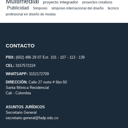
Multimedial
proyecto integrador
proyectos creativos
Publicidad
Simposio
simposio internacional del diseño
tecnico
profesional en diseño de modas
CONTACTO
PBX:
(602) 486 29 07 Ext. 101 - 107 - 113 - 139
CEL:
3157572224
WHATSAPP:
3152172709
DIRECCIÓN:
Calle 27 norte # 6bn-50
Santa Mónica Residencial
Cali - Colombia
ASUNTOS JURÍDICOS
Secretario General
secretario.general@fadp.edu.co