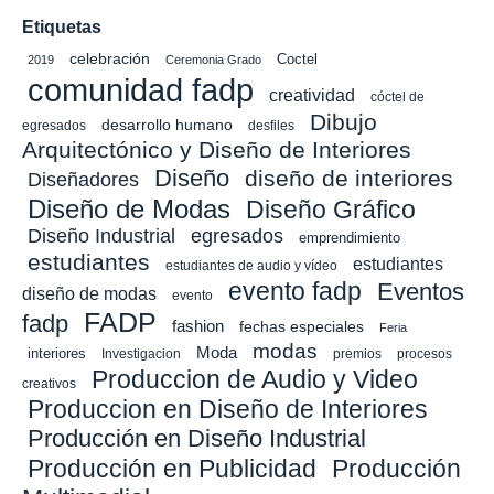
Etiquetas
celebración
Coctel
2019
Ceremonia Grado
comunidad fadp
creatividad
cóctel de
Dibujo
desarrollo humano
egresados
desfiles
Arquitectónico y Diseño de Interiores
Diseño
diseño de interiores
Diseñadores
Diseño de Modas
Diseño Gráfico
Diseño Industrial
egresados
emprendimiento
estudiantes
estudiantes
estudiantes de audio y vídeo
evento fadp
Eventos
diseño de modas
evento
FADP
fadp
fashion
fechas especiales
Feria
modas
Moda
interiores
Investigacion
premios
procesos
Produccion de Audio y Video
creativos
Produccion en Diseño de Interiores
Producción en Diseño Industrial
Producción en Publicidad
Producción