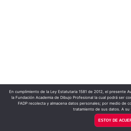
En cumplimiento de la Ley Estatutaria 1581 de 2012, el presente Av
la Fundación Academia de Dibujo Profesional la cual podrá ser co
FADP recolecta y almacena datos personales; por medio de co
tratamiento de sus datos. A su 
ESTOY DE ACUE
PAGUE AQUÍ EN LÍNEA