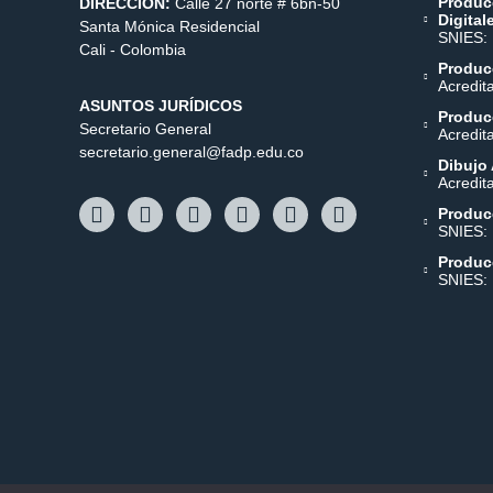
Produc
DIRECCIÓN:
Calle 27 norte # 6bn-50
Digital
Santa Mónica Residencial
SNIES:
Cali - Colombia
Producc
Acredit
ASUNTOS JURÍDICOS
Producc
Secretario General
Acredit
secretario.general@fadp.edu.co
Dibujo 
Acredit
Produc
SNIES:
Produc
SNIES: