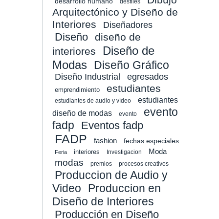
desarrollo humano
desfiles
Arquitectónico y Diseño de
Interiores
Diseñadores
Diseño
diseño de
Diseño de
interiores
Modas
Diseño Gráfico
Diseño Industrial
egresados
estudiantes
emprendimiento
estudiantes
estudiantes de audio y vídeo
evento
diseño de modas
evento
fadp
Eventos fadp
FADP
fashion
fechas especiales
Moda
interiores
Investigacion
Feria
modas
premios
procesos creativos
Produccion de Audio y
Video
Produccion en
Diseño de Interiores
Producción en Diseño