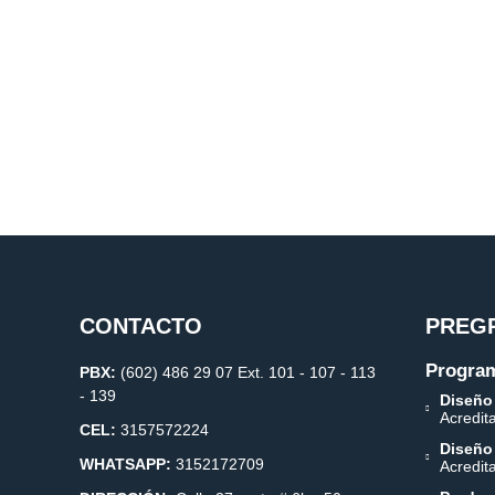
CONTACTO
PREG
Program
PBX:
(602) 486 29 07 Ext. 101 - 107 - 113
- 139
Diseño
Acredit
CEL:
3157572224
Diseño
WHATSAPP:
3152172709
Acredit