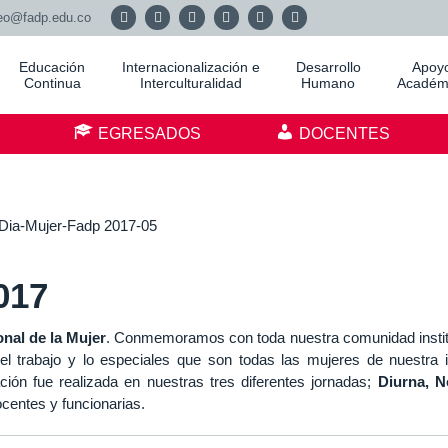
eo@fadp.edu.co
Educación
Internacionalización e
Desarrollo
Apoy
Continua
Interculturalidad
Humano
Académ
S
EGRESADOS
DOCENTES
017
onal de la Mujer
. Conmemoramos con toda nuestra comunidad institu
 el trabajo y lo especiales que son todas las mujeres de nuestra in
ación fue realizada en nuestras tres diferentes jornadas;
Diurna, N
ocentes y funcionarias.