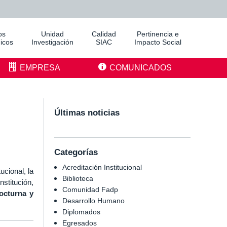
os
Unidad
Calidad
Pertinencia e
icos
Investigación
SIAC
Impacto Social
EMPRESA
COMUNICADOS
Últimas noticias
Categorías
Acreditación Institucional
cional, la
Biblioteca
stitución,
Comunidad Fadp
octurna y
Desarrollo Humano
Diplomados
Egresados