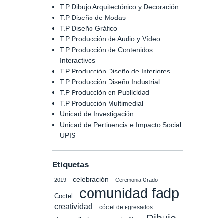
T.P Dibujo Arquitectónico y Decoración
T.P Diseño de Modas
T.P Diseño Gráfico
T.P Producción de Audio y Vídeo
T.P Producción de Contenidos
Interactivos
T.P Producción Diseño de Interiores
T.P Producción Diseño Industrial
T.P Producción en Publicidad
T.P Producción Multimedial
Unidad de Investigación
Unidad de Pertinencia e Impacto Social
UPIS
Etiquetas
celebración
2019
Ceremonia Grado
comunidad fadp
Coctel
creatividad
cóctel de egresados
Dibujo