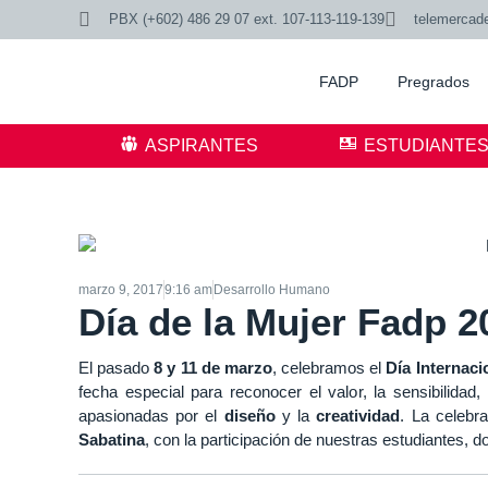
PBX (+602) 486 29 07 ext. 107-113-119-139
telemercad
FADP
Pregrados
ASPIRANTES
ESTUDIANTE
marzo 9, 2017
9:16 am
Desarrollo Humano
Día de la Mujer Fadp 2
El pasado
8 y 11 de marzo
, celebramos el
Día Internaci
fecha especial para reconocer el valor, la sensibilidad,
apasionadas por el
diseño
y la
creatividad
. La celebr
Sabatina
, con la participación de nuestras estudiantes, d