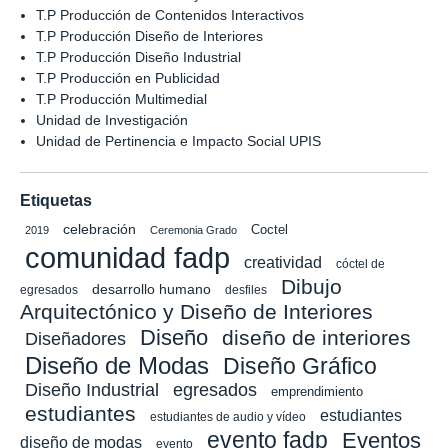
T.P Producción de Contenidos Interactivos
T.P Producción Diseño de Interiores
T.P Producción Diseño Industrial
T.P Producción en Publicidad
T.P Producción Multimedial
Unidad de Investigación
Unidad de Pertinencia e Impacto Social UPIS
Etiquetas
celebración
Coctel
2019
Ceremonia Grado
comunidad fadp
creatividad
cóctel de
Dibujo
desarrollo humano
egresados
desfiles
Arquitectónico y Diseño de Interiores
Diseño
diseño de interiores
Diseñadores
Diseño de Modas
Diseño Gráfico
Diseño Industrial
egresados
emprendimiento
estudiantes
estudiantes
estudiantes de audio y vídeo
evento fadp
Eventos
diseño de modas
evento