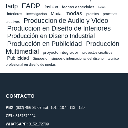
FADP
fadp
fashion
fechas especiales
Feria
modas
Moda
interiores
Investigacion
premios
procesos
Produccion de Audio y Video
creativos
Produccion en Diseño de Interiores
Producción en Diseño Industrial
Producción en Publicidad
Producción
Multimedial
proyecto integrador
proyectos creativos
Publicidad
Simposio
simposio internacional del diseño
tecnico
profesional en diseño de modas
CONTACTO
PBX:
(602) 486 29 07 Ext. 101 - 107 - 113 - 139
CEL:
3157572224
WHATSAPP:
3152172709