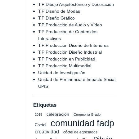
T.P Dibujo Arquitectónico y Decoración
T.P Diseño de Modas
T.P Diseño Gráfico
T.P Producción de Audio y Vídeo
T.P Producción de Contenidos
Interactivos
T.P Producción Diseño de Interiores
T.P Producción Diseño Industrial
T.P Producción en Publicidad
T.P Producción Multimedial
Unidad de Investigación
Unidad de Pertinencia e Impacto Social
UPIS
Etiquetas
celebración
2019
Ceremonia Grado
comunidad fadp
Coctel
creatividad
cóctel de egresados
Dibujo