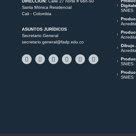
Produc
DIRECCIÓN:
Calle 27 norte # 6bn-50
Digital
Santa Mónica Residencial
SNIES:
Cali - Colombia
Producc
Acredit
ASUNTOS JURÍDICOS
Producc
Secretario General
Acredit
secretario.general@fadp.edu.co
Dibujo 
Acredit
Produc
SNIES:
Produc
SNIES: