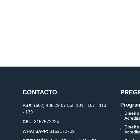
CONTACTO
PREG
Program
PBX:
(602) 486 29 07 Ext. 101 - 107 - 113
- 139
Diseño
Acredit
CEL:
3157572224
Diseño
WHATSAPP:
3152172709
Acredit