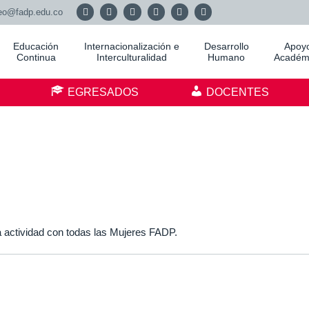
eo@fadp.edu.co
Educación
Internacionalización e
Desarrollo
Apoy
Continua
Interculturalidad
Humano
Académ
S
EGRESADOS
DOCENTES
a actividad con todas las Mujeres FADP.