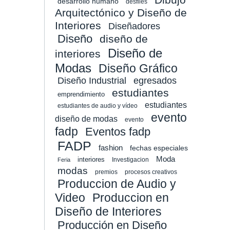
desarrollo humano
desfiles
Arquitectónico y Diseño de
Interiores
Diseñadores
Diseño
diseño de
Diseño de
interiores
Modas
Diseño Gráfico
Diseño Industrial
egresados
estudiantes
emprendimiento
estudiantes
estudiantes de audio y vídeo
evento
diseño de modas
evento
fadp
Eventos fadp
FADP
fashion
fechas especiales
Moda
interiores
Investigacion
Feria
modas
premios
procesos creativos
Produccion de Audio y
Video
Produccion en
Diseño de Interiores
Producción en Diseño