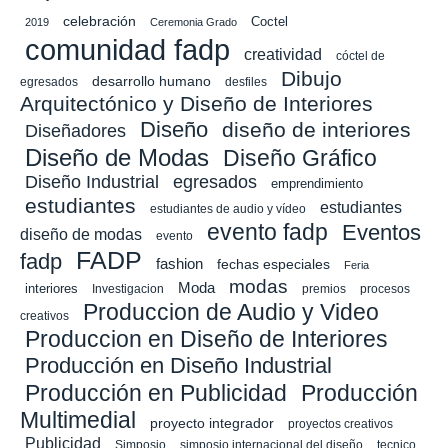
celebración
Coctel
2019
Ceremonia Grado
comunidad fadp
creatividad
cóctel de
Dibujo
desarrollo humano
egresados
desfiles
Arquitectónico y Diseño de Interiores
Diseño
diseño de interiores
Diseñadores
Diseño de Modas
Diseño Gráfico
Diseño Industrial
egresados
emprendimiento
estudiantes
estudiantes
estudiantes de audio y vídeo
evento fadp
Eventos
diseño de modas
evento
FADP
fadp
fashion
fechas especiales
Feria
modas
Moda
interiores
Investigacion
premios
procesos
Produccion de Audio y Video
creativos
Produccion en Diseño de Interiores
Producción en Diseño Industrial
Producción en Publicidad
Producción
Multimedial
proyecto integrador
proyectos creativos
Publicidad
Simposio
simposio internacional del diseño
tecnico