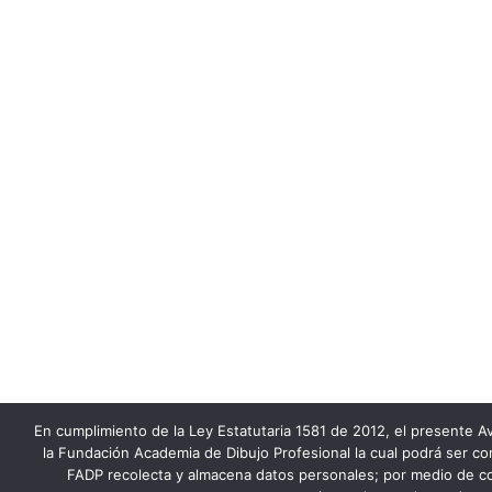
En cumplimiento de la Ley Estatutaria 1581 de 2012, el presente Av
la Fundación Academia de Dibujo Profesional la cual podrá ser co
FADP recolecta y almacena datos personales; por medio de co