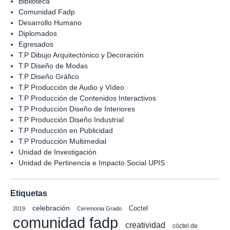
Biblioteca
Comunidad Fadp
Desarrollo Humano
Diplomados
Egresados
T.P Dibujo Arquitectónico y Decoración
T.P Diseño de Modas
T.P Diseño Gráfico
T.P Producción de Audio y Vídeo
T.P Producción de Contenidos Interactivos
T.P Producción Diseño de Interiores
T.P Producción Diseño Industrial
T.P Producción en Publicidad
T.P Producción Multimedial
Unidad de Investigación
Unidad de Pertinencia e Impacto Social UPIS
Etiquetas
celebración
Coctel
2019
Ceremonia Grado
comunidad fadp
creatividad
cóctel de