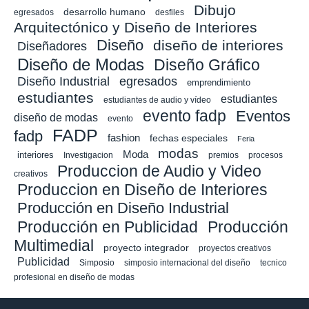
Dibujo
desarrollo humano
egresados
desfiles
Arquitectónico y Diseño de Interiores
Diseño
diseño de interiores
Diseñadores
Diseño de Modas
Diseño Gráfico
Diseño Industrial
egresados
emprendimiento
estudiantes
estudiantes
estudiantes de audio y vídeo
evento fadp
Eventos
diseño de modas
evento
FADP
fadp
fashion
fechas especiales
Feria
modas
Moda
interiores
Investigacion
premios
procesos
Produccion de Audio y Video
creativos
Produccion en Diseño de Interiores
Producción en Diseño Industrial
Producción en Publicidad
Producción
Multimedial
proyecto integrador
proyectos creativos
Publicidad
Simposio
simposio internacional del diseño
tecnico
profesional en diseño de modas