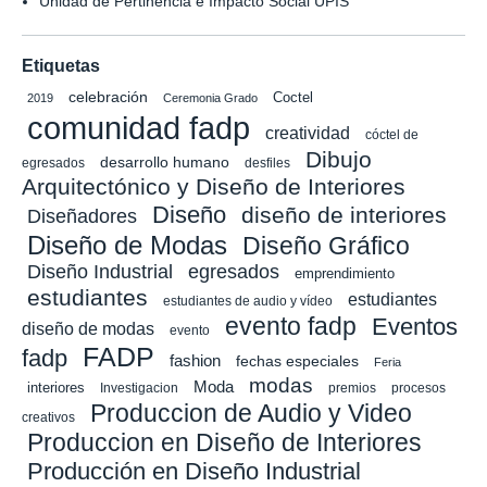
Unidad de Pertinencia e Impacto Social UPIS
Etiquetas
celebración
Coctel
2019
Ceremonia Grado
comunidad fadp
creatividad
cóctel de
Dibujo
desarrollo humano
egresados
desfiles
Arquitectónico y Diseño de Interiores
Diseño
diseño de interiores
Diseñadores
Diseño de Modas
Diseño Gráfico
Diseño Industrial
egresados
emprendimiento
estudiantes
estudiantes
estudiantes de audio y vídeo
evento fadp
Eventos
diseño de modas
evento
FADP
fadp
fashion
fechas especiales
Feria
modas
Moda
interiores
Investigacion
premios
procesos
Produccion de Audio y Video
creativos
Produccion en Diseño de Interiores
Producción en Diseño Industrial