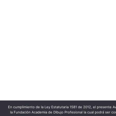
En cumplimiento de la Ley Estatutaria 1581 de 2012, el presente Av
la Fundación Academia de Dibujo Profesional la cual podrá ser co