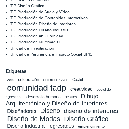
T.P Diseño Gráfico
T.P Producción de Audio y Vídeo
T.P Producción de Contenidos Interactivos
T.P Producción Diseño de Interiores
T.P Producción Diseño Industrial
T.P Producción en Publicidad
T.P Producción Multimedial
Unidad de Investigación
Unidad de Pertinencia e Impacto Social UPIS
Etiquetas
celebración
Coctel
2019
Ceremonia Grado
comunidad fadp
creatividad
cóctel de
Dibujo
desarrollo humano
egresados
desfiles
Arquitectónico y Diseño de Interiores
Diseño
diseño de interiores
Diseñadores
Diseño de Modas
Diseño Gráfico
Diseño Industrial
egresados
emprendimiento