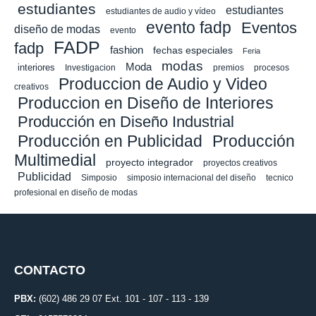
estudiantes
estudiantes
estudiantes de audio y vídeo
evento fadp
Eventos
diseño de modas
evento
FADP
fadp
fashion
fechas especiales
Feria
modas
Moda
interiores
Investigacion
premios
procesos
Produccion de Audio y Video
creativos
Produccion en Diseño de Interiores
Producción en Diseño Industrial
Producción en Publicidad
Producción
Multimedial
proyecto integrador
proyectos creativos
Publicidad
Simposio
simposio internacional del diseño
tecnico
profesional en diseño de modas
CONTACTO
PBX:
(602) 486 29 07 Ext. 101 - 107 - 113 - 139