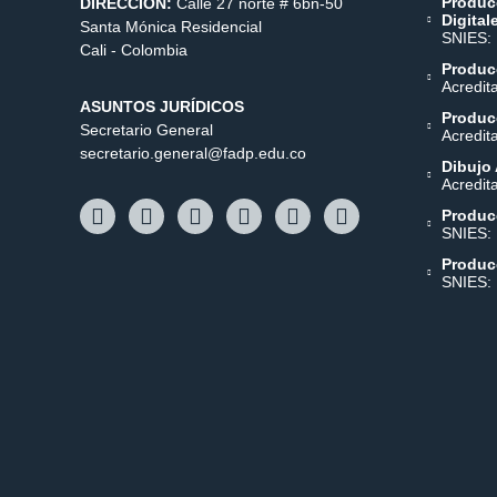
Produc
DIRECCIÓN:
Calle 27 norte # 6bn-50
Digital
Santa Mónica Residencial
SNIES:
Cali - Colombia
Producc
Acredit
ASUNTOS JURÍDICOS
Producc
Secretario General
Acredit
secretario.general@fadp.edu.co
Dibujo 
Acredit
Produc
SNIES:
Produc
SNIES: