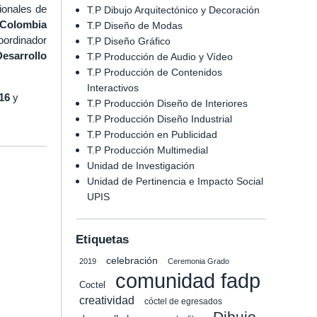
ionales de
T.P Dibujo Arquitectónico y Decoración
 Colombia
T.P Diseño de Modas
oordinador
T.P Diseño Gráfico
Desarrollo
T.P Producción de Audio y Vídeo
T.P Producción de Contenidos
Interactivos
16
y
T.P Producción Diseño de Interiores
T.P Producción Diseño Industrial
T.P Producción en Publicidad
T.P Producción Multimedial
Unidad de Investigación
Unidad de Pertinencia e Impacto Social
UPIS
Etiquetas
celebración
2019
Ceremonia Grado
comunidad fadp
Coctel
creatividad
cóctel de egresados
Dibujo