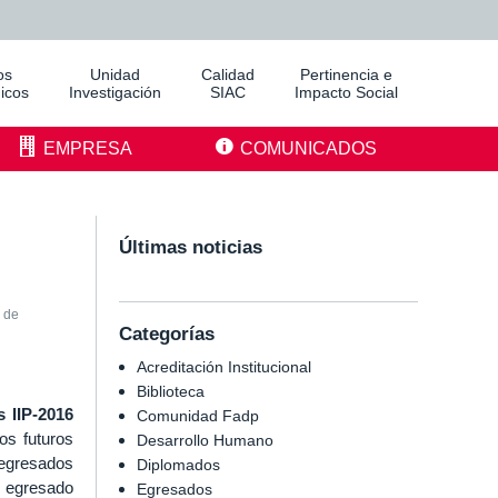
os
Unidad
Calidad
Pertinencia e
icos
Investigación
SIAC
Impacto Social
EMPRESA
COMUNICADOS
Últimas noticias
 de
Categorías
Acreditación Institucional
Biblioteca
 IIP-2016
Comunidad Fadp
os futuros
Desarrollo Humano
 egresados
Diplomados
; egresado
Egresados