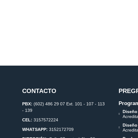
CONTACTO
PREG
Program
PBX:
(602) 486 29 07 Ext. 101 - 107 - 113
- 139
Diseño
Acredit
CEL:
3157572224
Diseño
WHATSAPP:
3152172709
Acredit