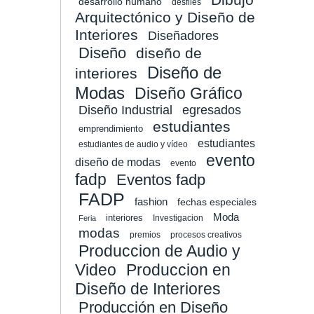
desarrollo humano
desfiles
Arquitectónico y Diseño de
Interiores
Diseñadores
Diseño
diseño de
Diseño de
interiores
Modas
Diseño Gráfico
Diseño Industrial
egresados
estudiantes
emprendimiento
estudiantes
estudiantes de audio y vídeo
evento
diseño de modas
evento
fadp
Eventos fadp
FADP
fashion
fechas especiales
Moda
interiores
Investigacion
Feria
modas
premios
procesos creativos
Produccion de Audio y
Video
Produccion en
Diseño de Interiores
Producción en Diseño