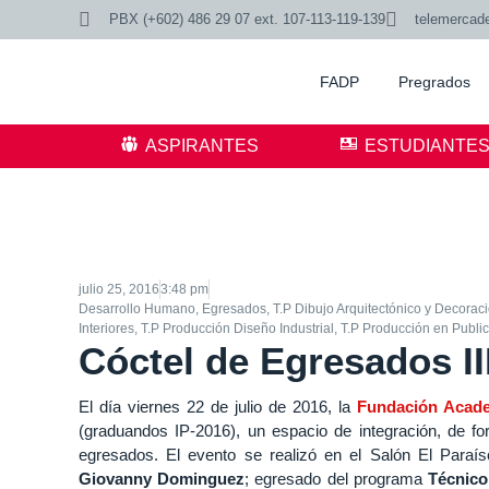
PBX (+602) 486 29 07 ext. 107-113-119-139
telemercad
FADP
Pregrados
ASPIRANTES
ESTUDIANTE
julio 25, 2016
3:48 pm
Desarrollo Humano
,
Egresados
,
T.P Dibujo Arquitectónico y Decorac
Interiores
,
T.P Producción Diseño Industrial
,
T.P Producción en Publi
Cóctel de Egresados I
El día viernes 22 de julio de 2016, la
Fundación Academ
(graduandos IP-2016), un espacio de integración, de fo
egresados. El evento se realizó en el Salón El Paraí
Giovanny Dominguez
; egresado del programa
Técnico