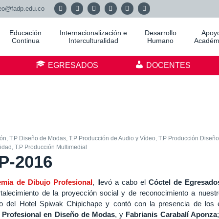
eo@fadp.edu.co
Educación
Internacionalización e
Desarrollo
Apoy
Continua
Interculturalidad
Humano
Académ
S
EGRESADOS
DOCENTES
ión
,
T.P Diseño de Modas
,
T.P Producción de Audio y Vídeo
,
T.P Producción Diseño
cidad
,
T.P Producción Multimedial
IP-2016
ia de Dibujo Profesional
, llevó a cabo el
Cóctel de Egresados
rtalecimiento de la proyección social y de reconocimiento a nuestr
so del Hotel Spiwak Chipichape y contó con la presencia de los
 Profesional en Diseño de Modas
, y
Fabrianis Carabalí Aponza