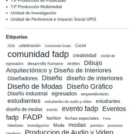
T.P Producción en Publicidad
T.P Producción Multimedial
Unidad de Investigación
Unidad de Pertinencia e Impacto Social UPIS
Etiquetas
celebración
Coctel
2019
Ceremonia Grado
comunidad fadp
creatividad
cóctel de
Dibujo
desarrollo humano
egresados
desfiles
Arquitectónico y Diseño de Interiores
Diseño
diseño de interiores
Diseñadores
Diseño de Modas
Diseño Gráfico
Diseño Industrial
egresados
emprendimiento
estudiantes
estudiantes
estudiantes de audio y vídeo
evento fadp
Eventos
diseño de modas
evento
FADP
fadp
fashion
fechas especiales
Feria
modas
Moda
interiores
Investigacion
premios
procesos
Produccion de Audio y Video
creativos