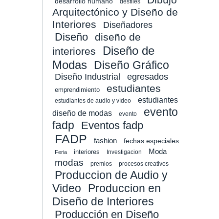
desarrollo humano
desfiles
Arquitectónico y Diseño de
Interiores
Diseñadores
Diseño
diseño de
Diseño de
interiores
Modas
Diseño Gráfico
Diseño Industrial
egresados
estudiantes
emprendimiento
estudiantes
estudiantes de audio y vídeo
evento
diseño de modas
evento
fadp
Eventos fadp
FADP
fashion
fechas especiales
Moda
interiores
Investigacion
Feria
modas
premios
procesos creativos
Produccion de Audio y
Video
Produccion en
Diseño de Interiores
Producción en Diseño