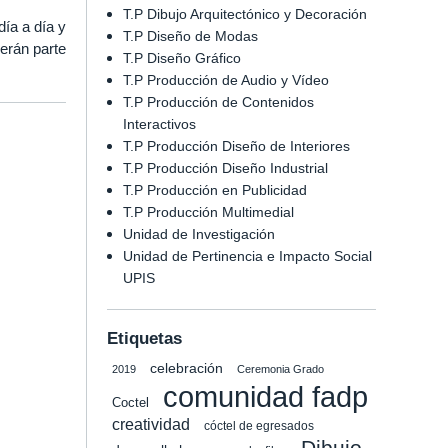
T.P Dibujo Arquitectónico y Decoración
ía a día y
T.P Diseño de Modas
erán parte
T.P Diseño Gráfico
T.P Producción de Audio y Vídeo
T.P Producción de Contenidos
Interactivos
T.P Producción Diseño de Interiores
T.P Producción Diseño Industrial
T.P Producción en Publicidad
T.P Producción Multimedial
Unidad de Investigación
Unidad de Pertinencia e Impacto Social
UPIS
Etiquetas
celebración
2019
Ceremonia Grado
comunidad fadp
Coctel
creatividad
cóctel de egresados
Dibujo