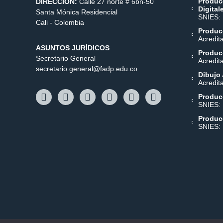
Produc
DIRECCIÓN:
Calle 27 norte # 6bn-50
Digital
Santa Mónica Residencial
SNIES:
Cali - Colombia
Producc
Acredit
ASUNTOS JURÍDICOS
Producc
Secretario General
Acredit
secretario.general@fadp.edu.co
Dibujo 
Acredit
Produc
SNIES:
Produc
SNIES: