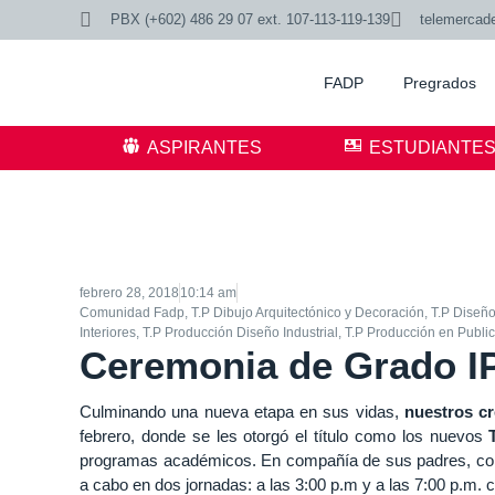
PBX (+602) 486 29 07 ext. 107-113-119-139
telemercad
FADP
Pregrados
ASPIRANTES
ESTUDIANTE
febrero 28, 2018
10:14 am
Comunidad Fadp
,
T.P Dibujo Arquitectónico y Decoración
,
T.P Diseñ
Interiores
,
T.P Producción Diseño Industrial
,
T.P Producción en Publi
Ceremonia de Grado I
Culminando una nueva etapa en sus vidas,
nuestros cr
febrero, donde se les otorgó el título como los nuevos
programas académicos. En compañía de sus padres, compa
a cabo en dos jornadas: a las 3:00 p.m y a las 7:00 p.m. 