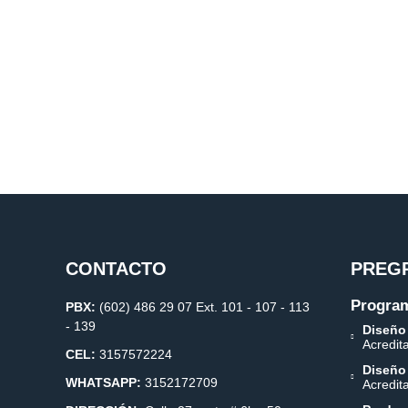
CONTACTO
PREG
Program
PBX:
(602) 486 29 07 Ext. 101 - 107 - 113
- 139
Diseño
Acredit
CEL:
3157572224
Diseño
WHATSAPP:
3152172709
Acredit