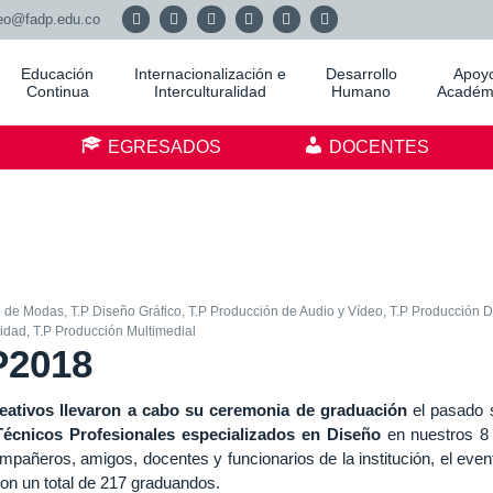
eo@fadp.edu.co
Educación
Internacionalización e
Desarrollo
Apoy
Continua
Interculturalidad
Humano
Académ
S
EGRESADOS
DOCENTES
o de Modas
,
T.P Diseño Gráfico
,
T.P Producción de Audio y Vídeo
,
T.P Producción D
cidad
,
T.P Producción Multimedial
P2018
eativos llevaron a cabo su ceremonia de graduación
el pasado 
Técnicos Profesionales especializados en Diseño
en nuestros 8 
ñeros, amigos, docentes y funcionarios de la institución, el event
con un total de 217 graduandos.