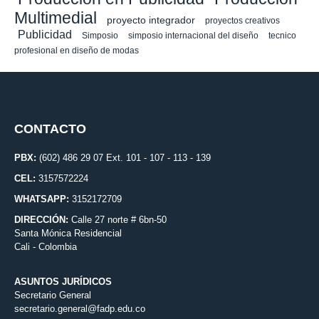
Multimedial
proyecto integrador
proyectos creativos
Publicidad
Simposio
simposio internacional del diseño
tecnico
profesional en diseño de modas
CONTACTO
PBX:
(602) 486 29 07 Ext. 101 - 107 - 113 - 139
CEL:
3157572224
WHATSAPP:
3152172709
DIRECCIÓN:
Calle 27 norte # 6bn-50
Santa Mónica Residencial
Cali - Colombia
ASUNTOS JURÍDICOS
Secretario General
secretario.general@fadp.edu.co