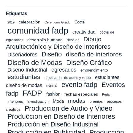
Etiquetas
celebración
Coctel
2019
Ceremonia Grado
comunidad fadp
creatividad
cóctel de
Dibujo
desarrollo humano
egresados
desfiles
Arquitectónico y Diseño de Interiores
Diseño
diseño de interiores
Diseñadores
Diseño de Modas
Diseño Gráfico
Diseño Industrial
egresados
emprendimiento
estudiantes
estudiantes
estudiantes de audio y vídeo
evento fadp
Eventos
diseño de modas
evento
FADP
fadp
fashion
fechas especiales
Feria
modas
Moda
interiores
Investigacion
premios
procesos
Produccion de Audio y Video
creativos
Produccion en Diseño de Interiores
Producción en Diseño Industrial
Producción en Publicidad
Producción