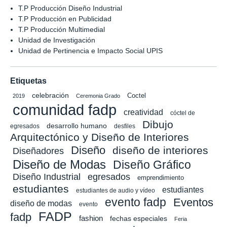
T.P Producción Diseño Industrial
T.P Producción en Publicidad
T.P Producción Multimedial
Unidad de Investigación
Unidad de Pertinencia e Impacto Social UPIS
Etiquetas
celebración
Coctel
2019
Ceremonia Grado
comunidad fadp
creatividad
cóctel de
Dibujo
desarrollo humano
egresados
desfiles
Arquitectónico y Diseño de Interiores
Diseño
diseño de interiores
Diseñadores
Diseño de Modas
Diseño Gráfico
Diseño Industrial
egresados
emprendimiento
estudiantes
estudiantes
estudiantes de audio y vídeo
evento fadp
Eventos
diseño de modas
evento
FADP
fadp
fashion
fechas especiales
Feria