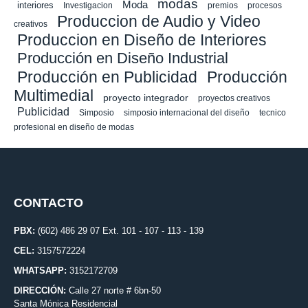
modas
Moda
interiores
Investigacion
premios
procesos
Produccion de Audio y Video
creativos
Produccion en Diseño de Interiores
Producción en Diseño Industrial
Producción en Publicidad
Producción
Multimedial
proyecto integrador
proyectos creativos
Publicidad
Simposio
simposio internacional del diseño
tecnico
profesional en diseño de modas
CONTACTO
PBX:
(602) 486 29 07 Ext. 101 - 107 - 113 - 139
CEL:
3157572224
WHATSAPP:
3152172709
DIRECCIÓN:
Calle 27 norte # 6bn-50
Santa Mónica Residencial