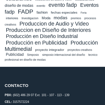
evento fadp
Eventos
diseño de modas
evento
FADP
fadp
fashion
fechas especiales
Feria
modas
Moda
interiores
Investigacion
premios
procesos
Produccion de Audio y Video
creativos
Produccion en Diseño de Interiores
Producción en Diseño Industrial
Producción en Publicidad
Producción
Multimedial
proyecto integrador
proyectos creativos
Publicidad
Simposio
simposio internacional del diseño
tecnico
profesional en diseño de modas
CONTACTO
PBX:
(602) 486 29 07 Ext. 101 - 107 - 113 - 139
CEL:
3157572224