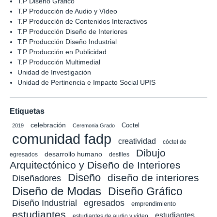
T.P Diseño Gráfico
T.P Producción de Audio y Vídeo
T.P Producción de Contenidos Interactivos
T.P Producción Diseño de Interiores
T.P Producción Diseño Industrial
T.P Producción en Publicidad
T.P Producción Multimedial
Unidad de Investigación
Unidad de Pertinencia e Impacto Social UPIS
Etiquetas
celebración
Coctel
2019
Ceremonia Grado
comunidad fadp
creatividad
cóctel de
Dibujo
desarrollo humano
egresados
desfiles
Arquitectónico y Diseño de Interiores
Diseño
diseño de interiores
Diseñadores
Diseño de Modas
Diseño Gráfico
Diseño Industrial
egresados
emprendimiento
estudiantes
estudiantes
estudiantes de audio y vídeo