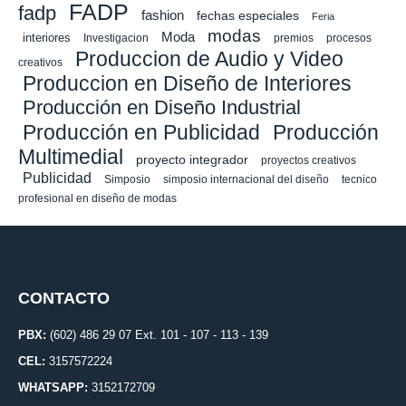
FADP
fadp
fashion
fechas especiales
Feria
modas
Moda
interiores
Investigacion
premios
procesos
Produccion de Audio y Video
creativos
Produccion en Diseño de Interiores
Producción en Diseño Industrial
Producción en Publicidad
Producción
Multimedial
proyecto integrador
proyectos creativos
Publicidad
Simposio
simposio internacional del diseño
tecnico
profesional en diseño de modas
CONTACTO
PBX:
(602) 486 29 07 Ext. 101 - 107 - 113 - 139
CEL:
3157572224
WHATSAPP:
3152172709