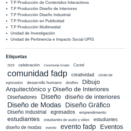
T.P Producción de Contenidos Interactivos
T.P Producción Diseño de Interiores
T.P Producción Diseño Industrial
T.P Producción en Publicidad
T.P Producción Multimedial
Unidad de Investigación
Unidad de Pertinencia e Impacto Social UPIS
Etiquetas
celebración
Coctel
2019
Ceremonia Grado
comunidad fadp
creatividad
cóctel de
Dibujo
desarrollo humano
egresados
desfiles
Arquitectónico y Diseño de Interiores
Diseño
diseño de interiores
Diseñadores
Diseño de Modas
Diseño Gráfico
Diseño Industrial
egresados
emprendimiento
estudiantes
estudiantes
estudiantes de audio y vídeo
evento fadp
Eventos
diseño de modas
evento