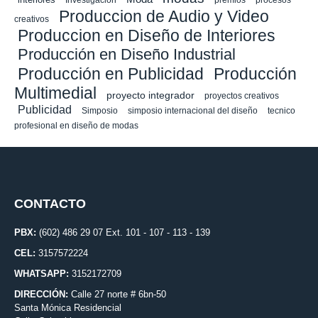
premios
Produccion de Audio y Video
creativos
Produccion en Diseño de Interiores
Producción en Diseño Industrial
Producción en Publicidad
Producción
Multimedial
proyecto integrador
proyectos creativos
Publicidad
Simposio
simposio internacional del diseño
tecnico
profesional en diseño de modas
CONTACTO
PBX:
(602) 486 29 07 Ext. 101 - 107 - 113 - 139
CEL:
3157572224
WHATSAPP:
3152172709
DIRECCIÓN:
Calle 27 norte # 6bn-50
Santa Mónica Residencial