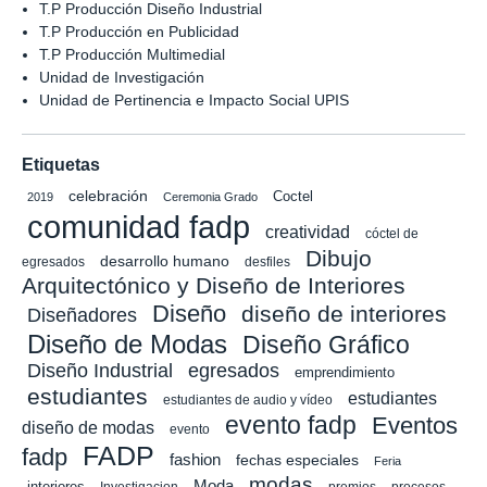
T.P Producción Diseño Industrial
T.P Producción en Publicidad
T.P Producción Multimedial
Unidad de Investigación
Unidad de Pertinencia e Impacto Social UPIS
Etiquetas
celebración
Coctel
2019
Ceremonia Grado
comunidad fadp
creatividad
cóctel de
Dibujo
desarrollo humano
egresados
desfiles
Arquitectónico y Diseño de Interiores
Diseño
diseño de interiores
Diseñadores
Diseño de Modas
Diseño Gráfico
Diseño Industrial
egresados
emprendimiento
estudiantes
estudiantes
estudiantes de audio y vídeo
evento fadp
Eventos
diseño de modas
evento
FADP
fadp
fashion
fechas especiales
Feria
modas
Moda
interiores
Investigacion
procesos