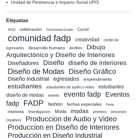
Unidad de Pertinencia e Impacto Social UPIS
Etiquetas
celebración
Coctel
2019
Ceremonia Grado
comunidad fadp
creatividad
cóctel de
Dibujo
desarrollo humano
egresados
desfiles
Arquitectónico y Diseño de Interiores
Diseño
diseño de interiores
Diseñadores
Diseño de Modas
Diseño Gráfico
Diseño Industrial
egresados
emprendimiento
estudiantes
estudiantes
estudiantes de audio y vídeo
evento fadp
Eventos
diseño de modas
evento
FADP
fadp
fashion
fechas especiales
Feria
modas
Moda
interiores
Investigacion
premios
procesos
Produccion de Audio y Video
creativos
Produccion en Diseño de Interiores
Producción en Diseño Industrial