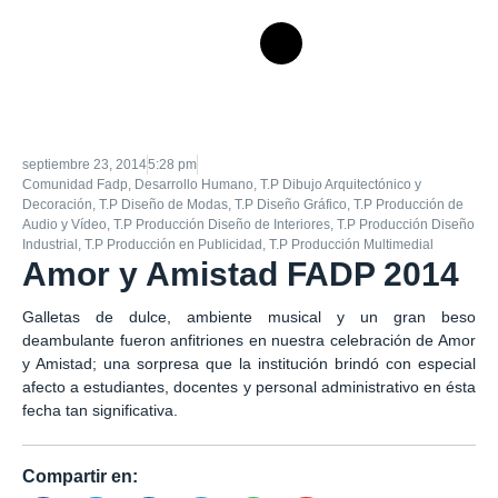
septiembre 23, 2014
5:28 pm
Comunidad Fadp
,
Desarrollo Humano
,
T.P Dibujo Arquitectónico y
Decoración
,
T.P Diseño de Modas
,
T.P Diseño Gráfico
,
T.P Producción de
Audio y Vídeo
,
T.P Producción Diseño de Interiores
,
T.P Producción Diseño
Industrial
,
T.P Producción en Publicidad
,
T.P Producción Multimedial
Amor y Amistad FADP 2014
Galletas de dulce, ambiente musical y un gran beso
deambulante fueron anfitriones en nuestra celebración de Amor
y Amistad; una sorpresa que la institución brindó con especial
afecto a estudiantes, docentes y personal administrativo en ésta
fecha tan significativa.
Compartir en: