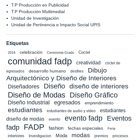
T.P Producción en Publicidad
T.P Producción Multimedial
Unidad de Investigación
Unidad de Pertinencia e Impacto Social UPIS
Etiquetas
celebración
Coctel
2019
Ceremonia Grado
comunidad fadp
creatividad
cóctel de
Dibujo
desarrollo humano
egresados
desfiles
Arquitectónico y Diseño de Interiores
Diseño
diseño de interiores
Diseñadores
Diseño de Modas
Diseño Gráfico
Diseño Industrial
egresados
emprendimiento
estudiantes
estudiantes
estudiantes de audio y vídeo
evento fadp
Eventos
diseño de modas
evento
FADP
fadp
fashion
fechas especiales
Feria
modas
Moda
interiores
Investigacion
premios
procesos