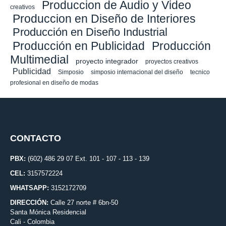
Produccion de Audio y Video
creativos
Produccion en Diseño de Interiores
Producción en Diseño Industrial
Producción en Publicidad
Producción
Multimedial
proyecto integrador
proyectos creativos
Publicidad
Simposio
simposio internacional del diseño
tecnico
profesional en diseño de modas
CONTACTO
PBX:
(602) 486 29 07 Ext. 101 - 107 - 113 - 139
CEL:
3157572224
WHATSAPP:
3152172709
DIRECCIÓN:
Calle 27 norte # 6bn-50
Santa Mónica Residencial
Cali - Colombia