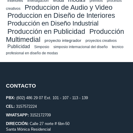
Moda
interiores
Investigacion
premios
procesos
Produccion de Audio y Video
creativos
Produccion en Diseño de Interiores
Producción en Diseño Industrial
Producción en Publicidad
Producción
Multimedial
proyecto integrador
proyectos creativos
Publicidad
Simposio
simposio internacional del diseño
tecnico
profesional en diseño de modas
CONTACTO
PBX:
(602) 486 29 07 Ext. 101 - 107 - 113 - 139
CEL:
3157572224
WHATSAPP:
3152172709
DIRECCIÓN:
Calle 27 norte # 6bn-50
Santa Mónica Residencial