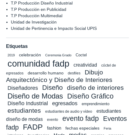
T.P Producción Diseño Industrial
T.P Producción en Publicidad
T.P Producción Multimedial
Unidad de Investigación
Unidad de Pertinencia e Impacto Social UPIS
Etiquetas
celebración
Coctel
2019
Ceremonia Grado
comunidad fadp
creatividad
cóctel de
Dibujo
desarrollo humano
egresados
desfiles
Arquitectónico y Diseño de Interiores
Diseño
diseño de interiores
Diseñadores
Diseño de Modas
Diseño Gráfico
Diseño Industrial
egresados
emprendimiento
estudiantes
estudiantes
estudiantes de audio y vídeo
evento fadp
Eventos
diseño de modas
evento
FADP
fadp
fashion
fechas especiales
Feria
modas