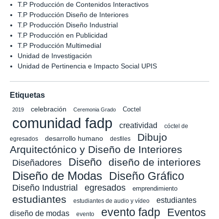
T.P Producción de Contenidos Interactivos
T.P Producción Diseño de Interiores
T.P Producción Diseño Industrial
T.P Producción en Publicidad
T.P Producción Multimedial
Unidad de Investigación
Unidad de Pertinencia e Impacto Social UPIS
Etiquetas
celebración
Coctel
2019
Ceremonia Grado
comunidad fadp
creatividad
cóctel de
Dibujo
desarrollo humano
egresados
desfiles
Arquitectónico y Diseño de Interiores
Diseño
diseño de interiores
Diseñadores
Diseño de Modas
Diseño Gráfico
Diseño Industrial
egresados
emprendimiento
estudiantes
estudiantes
estudiantes de audio y vídeo
evento fadp
Eventos
diseño de modas
evento