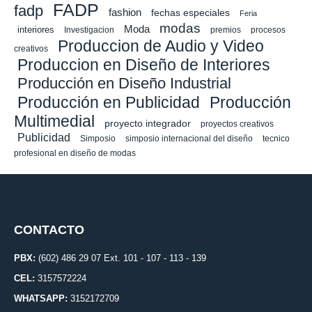
FADP
fadp
fashion
fechas especiales
Feria
modas
Moda
interiores
Investigacion
premios
procesos
Produccion de Audio y Video
creativos
Produccion en Diseño de Interiores
Producción en Diseño Industrial
Producción en Publicidad
Producción
Multimedial
proyecto integrador
proyectos creativos
Publicidad
Simposio
simposio internacional del diseño
tecnico
profesional en diseño de modas
CONTACTO
PBX:
(602) 486 29 07 Ext. 101 - 107 - 113 - 139
CEL:
3157572224
WHATSAPP:
3152172709