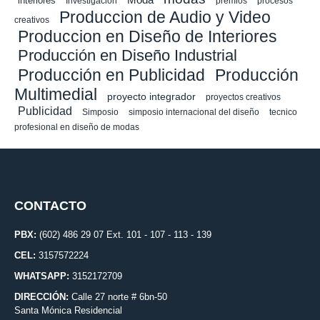
interiores
Investigacion
premios
procesos
Produccion de Audio y Video
creativos
Produccion en Diseño de Interiores
Producción en Diseño Industrial
Producción en Publicidad
Producción
Multimedial
proyecto integrador
proyectos creativos
Publicidad
Simposio
simposio internacional del diseño
tecnico
profesional en diseño de modas
CONTACTO
PBX:
(602) 486 29 07 Ext. 101 - 107 - 113 - 139
CEL:
3157572224
WHATSAPP:
3152172709
DIRECCIÓN:
Calle 27 norte # 6bn-50
Santa Mónica Residencial