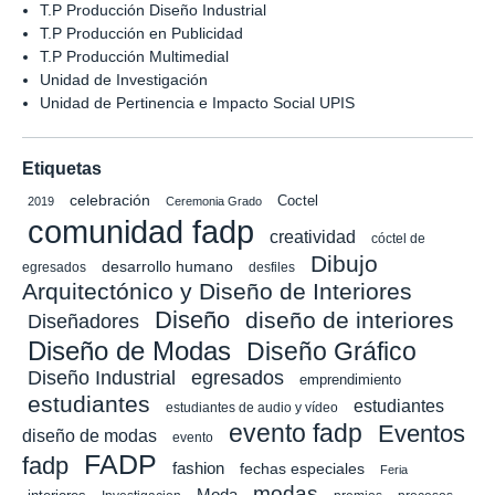
T.P Producción Diseño Industrial
T.P Producción en Publicidad
T.P Producción Multimedial
Unidad de Investigación
Unidad de Pertinencia e Impacto Social UPIS
Etiquetas
celebración
Coctel
2019
Ceremonia Grado
comunidad fadp
creatividad
cóctel de
Dibujo
desarrollo humano
egresados
desfiles
Arquitectónico y Diseño de Interiores
Diseño
diseño de interiores
Diseñadores
Diseño de Modas
Diseño Gráfico
Diseño Industrial
egresados
emprendimiento
estudiantes
estudiantes
estudiantes de audio y vídeo
evento fadp
Eventos
diseño de modas
evento
FADP
fadp
fashion
fechas especiales
Feria
modas
Moda