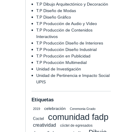
T.P Dibujo Arquitectónico y Decoración
T.P Diseño de Modas
T.P Diseño Gráfico
T.P Producción de Audio y Vídeo
T.P Producción de Contenidos
Interactivos
T.P Producción Diseño de Interiores
T.P Producción Diseño Industrial
T.P Producción en Publicidad
T.P Producción Multimedial
Unidad de Investigación
Unidad de Pertinencia e Impacto Social
UPIS
Etiquetas
celebración
2019
Ceremonia Grado
comunidad fadp
Coctel
creatividad
cóctel de egresados
Dibujo