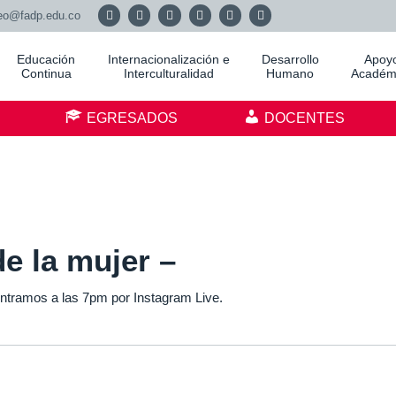
eo@fadp.edu.co
Educación
Internacionalización e
Desarrollo
Apoy
Continua
Interculturalidad
Humano
Académ
S
EGRESADOS
DOCENTES
de la mujer –
ontramos a las 7pm por Instagram Live.