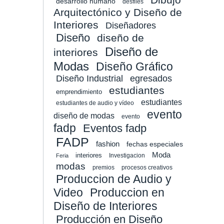
desarrollo humano
desfiles
Arquitectónico y Diseño de
Interiores
Diseñadores
Diseño
diseño de
Diseño de
interiores
Modas
Diseño Gráfico
Diseño Industrial
egresados
estudiantes
emprendimiento
estudiantes
estudiantes de audio y vídeo
evento
diseño de modas
evento
fadp
Eventos fadp
FADP
fashion
fechas especiales
Moda
interiores
Investigacion
Feria
modas
premios
procesos creativos
Produccion de Audio y
Video
Produccion en
Diseño de Interiores
Producción en Diseño