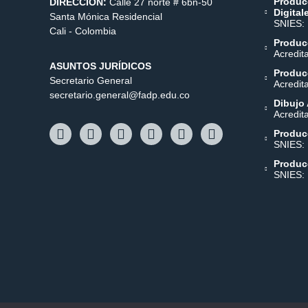
Produc
DIRECCIÓN:
Calle 27 norte # 6bn-50
Digital
Santa Mónica Residencial
SNIES:
Cali - Colombia
Producc
Acredit
ASUNTOS JURÍDICOS
Producc
Secretario General
Acredit
secretario.general@fadp.edu.co
Dibujo 
Acredit
Produc
SNIES:
Produc
SNIES: