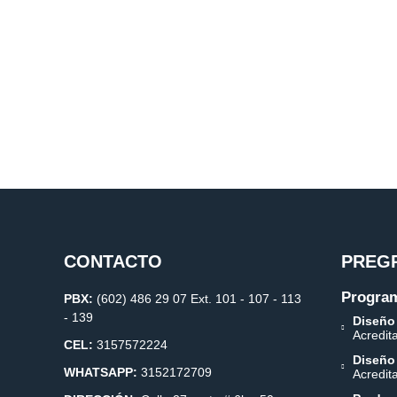
CONTACTO
PREG
Program
PBX:
(602) 486 29 07 Ext. 101 - 107 - 113
- 139
Diseño
Acredit
CEL:
3157572224
Diseño
WHATSAPP:
3152172709
Acredit