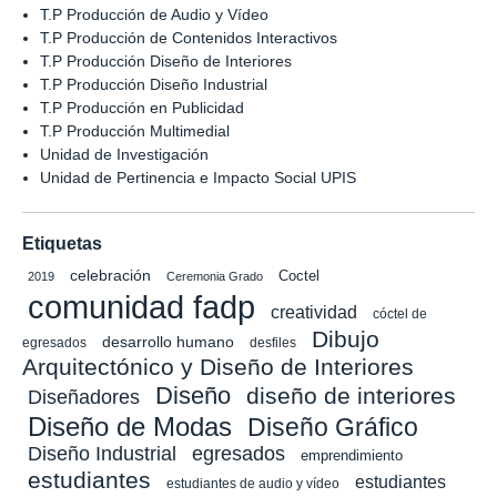
T.P Producción de Audio y Vídeo
T.P Producción de Contenidos Interactivos
T.P Producción Diseño de Interiores
T.P Producción Diseño Industrial
T.P Producción en Publicidad
T.P Producción Multimedial
Unidad de Investigación
Unidad de Pertinencia e Impacto Social UPIS
Etiquetas
celebración
Coctel
2019
Ceremonia Grado
comunidad fadp
creatividad
cóctel de
Dibujo
desarrollo humano
egresados
desfiles
Arquitectónico y Diseño de Interiores
Diseño
diseño de interiores
Diseñadores
Diseño de Modas
Diseño Gráfico
Diseño Industrial
egresados
emprendimiento
estudiantes
estudiantes
estudiantes de audio y vídeo