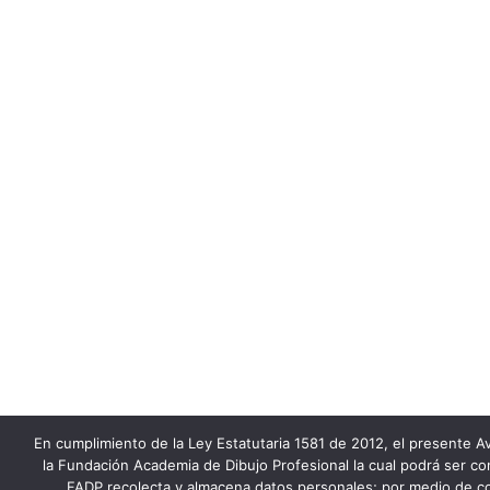
En cumplimiento de la Ley Estatutaria 1581 de 2012, el presente Av
la Fundación Academia de Dibujo Profesional la cual podrá ser co
FADP recolecta y almacena datos personales; por medio de co