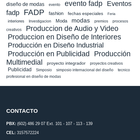
evento fadp
Eventos
diseño de modas
evento
FADP
fadp
fashion
fechas especiales
Feria
modas
Moda
interiores
Investigacion
premios
procesos
Produccion de Audio y Video
creativos
Produccion en Diseño de Interiores
Producción en Diseño Industrial
Producción en Publicidad
Producción
Multimedial
proyecto integrador
proyectos creativos
Publicidad
Simposio
simposio internacional del diseño
tecnico
profesional en diseño de modas
CONTACTO
PBX:
(602) 486 29 07 Ext. 101 - 107 - 113 - 139
CEL:
3157572224