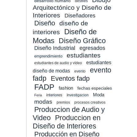
desarrollo humano
desfiles
Arquitectónico y Diseño de
Interiores
Diseñadores
Diseño
diseño de
Diseño de
interiores
Modas
Diseño Gráfico
Diseño Industrial
egresados
estudiantes
emprendimiento
estudiantes
estudiantes de audio y vídeo
evento
diseño de modas
evento
fadp
Eventos fadp
FADP
fashion
fechas especiales
Moda
interiores
Investigacion
Feria
modas
premios
procesos creativos
Produccion de Audio y
Video
Produccion en
Diseño de Interiores
Producción en Diseño