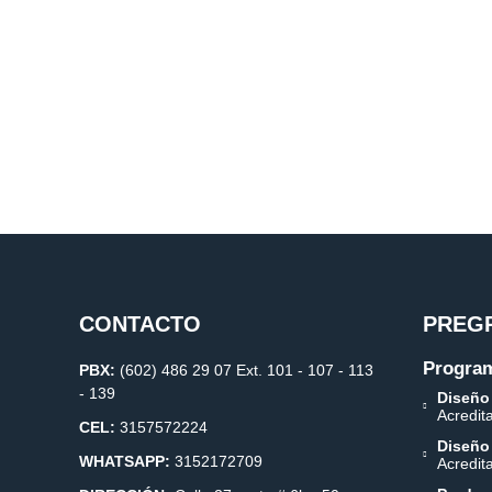
CONTACTO
PREG
Program
PBX:
(602) 486 29 07 Ext. 101 - 107 - 113
- 139
Diseño
Acredit
CEL:
3157572224
Diseño
WHATSAPP:
3152172709
Acredit