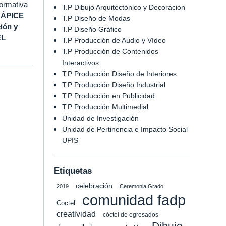
formativa
T.P Dibujo Arquitectónico y Decoración
a
ÁPICE
T.P Diseño de Modas
ión y
T.P Diseño Gráfico
EL
T.P Producción de Audio y Vídeo
.
T.P Producción de Contenidos
Interactivos
T.P Producción Diseño de Interiores
T.P Producción Diseño Industrial
T.P Producción en Publicidad
T.P Producción Multimedial
Unidad de Investigación
Unidad de Pertinencia e Impacto Social
UPIS
Etiquetas
celebración
2019
Ceremonia Grado
comunidad fadp
Coctel
creatividad
cóctel de egresados
Dibujo