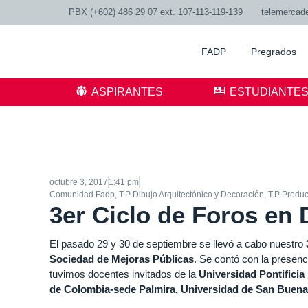
PBX (+602) 486 29 07 ext. 107-113-119-139
telemercad
FADP
Pregrados
ASPIRANTES
ESTUDIANTE
octubre 3, 2017
1:41 pm
Comunidad Fadp
,
T.P Dibujo Arquitectónico y Decoración
,
T.P Produc
3er Ciclo de Foros en
El pasado 29 y 30 de septiembre se llevó a cabo nuestro
Sociedad de Mejoras Públicas
. Se contó con la presenc
tuvimos docentes invitados de la
Universidad Pontificia
de Colombia-sede Palmira, Universidad de San Buenave