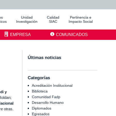
os
Unidad
Calidad
Pertinencia e
icos
Investigación
SIAC
Impacto Social
EMPRESA
COMUNICADOS
Últimas noticias
Categorías
Acreditación Institucional
Biblioteca
di y
Comunidad Fadp
Roldan;
Desarrollo Humano
Nacional
Diplomados
re otras.
Egresados