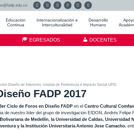
eo@fadp.edu.co
Educación
Internacionalización e
Desarrollo
Apoy
Continua
Interculturalidad
Humano
Académ
S
EGRESADOS
DOCENTES
ción Diseño de Interiores
,
Unidad de Pertinencia e Impacto Social UPIS
 Diseño FADP 2017
3er Ciclo de Foros en Diseño FADP
en el
Centro Cultural Comfan
ia de nuestro líder del grupo de investigación EIDON, Andrés Felipe 
 Bolivariana de Medellín, la Universidad de Caldas, Universidad 
ntura y la Institución Universitaria Antonio Jo
se Camacho
, ent