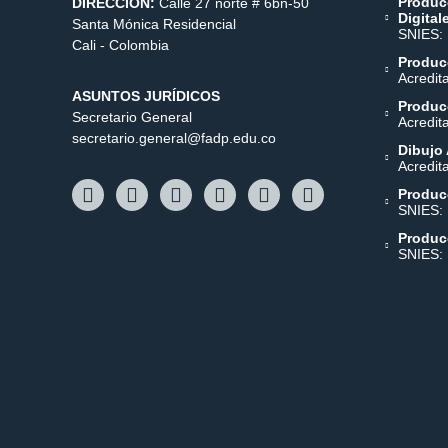
Produc
DIRECCIÓN:
Calle 27 norte # 6bn-50
Digital
Santa Mónica Residencial
SNIES:
Cali - Colombia
Producc
Acredit
ASUNTOS JURÍDICOS
Producc
Secretario General
Acredit
secretario.general@fadp.edu.co
Dibujo 
Acredit
Produc
SNIES:
Produc
SNIES: