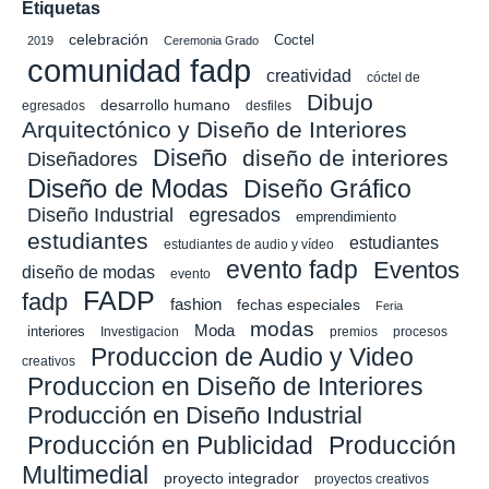
Etiquetas
celebración
Coctel
2019
Ceremonia Grado
comunidad fadp
creatividad
cóctel de
Dibujo
desarrollo humano
egresados
desfiles
Arquitectónico y Diseño de Interiores
Diseño
diseño de interiores
Diseñadores
Diseño de Modas
Diseño Gráfico
Diseño Industrial
egresados
emprendimiento
estudiantes
estudiantes
estudiantes de audio y vídeo
evento fadp
Eventos
diseño de modas
evento
FADP
fadp
fashion
fechas especiales
Feria
modas
Moda
interiores
Investigacion
premios
procesos
Produccion de Audio y Video
creativos
Produccion en Diseño de Interiores
Producción en Diseño Industrial
Producción en Publicidad
Producción
Multimedial
proyecto integrador
proyectos creativos