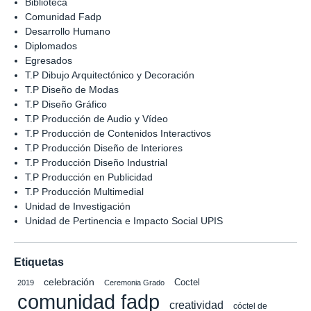
Biblioteca
Comunidad Fadp
Desarrollo Humano
Diplomados
Egresados
T.P Dibujo Arquitectónico y Decoración
T.P Diseño de Modas
T.P Diseño Gráfico
T.P Producción de Audio y Vídeo
T.P Producción de Contenidos Interactivos
T.P Producción Diseño de Interiores
T.P Producción Diseño Industrial
T.P Producción en Publicidad
T.P Producción Multimedial
Unidad de Investigación
Unidad de Pertinencia e Impacto Social UPIS
Etiquetas
celebración
Coctel
2019
Ceremonia Grado
comunidad fadp
creatividad
cóctel de