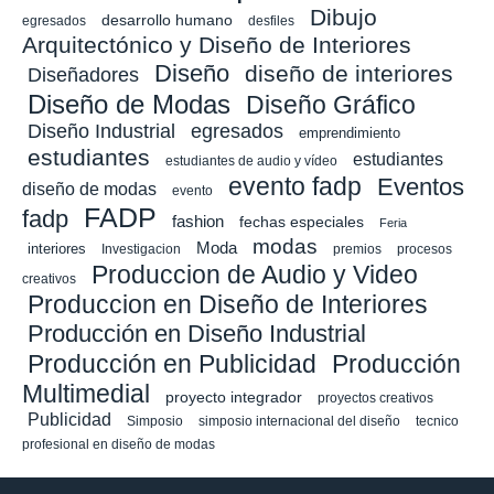
Dibujo
desarrollo humano
egresados
desfiles
Arquitectónico y Diseño de Interiores
Diseño
diseño de interiores
Diseñadores
Diseño de Modas
Diseño Gráfico
Diseño Industrial
egresados
emprendimiento
estudiantes
estudiantes
estudiantes de audio y vídeo
evento fadp
Eventos
diseño de modas
evento
FADP
fadp
fashion
fechas especiales
Feria
modas
Moda
interiores
Investigacion
premios
procesos
Produccion de Audio y Video
creativos
Produccion en Diseño de Interiores
Producción en Diseño Industrial
Producción en Publicidad
Producción
Multimedial
proyecto integrador
proyectos creativos
Publicidad
Simposio
simposio internacional del diseño
tecnico
profesional en diseño de modas