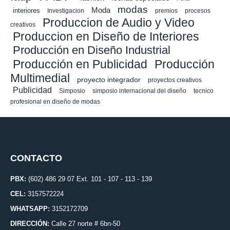
modas
Moda
interiores
Investigacion
premios
procesos
Produccion de Audio y Video
creativos
Produccion en Diseño de Interiores
Producción en Diseño Industrial
Producción en Publicidad
Producción
Multimedial
proyecto integrador
proyectos creativos
Publicidad
Simposio
simposio internacional del diseño
tecnico
profesional en diseño de modas
CONTACTO
PBX:
(602) 486 29 07 Ext. 101 - 107 - 113 - 139
CEL:
3157572224
WHATSAPP:
3152172709
DIRECCIÓN:
Calle 27 norte # 6bn-50