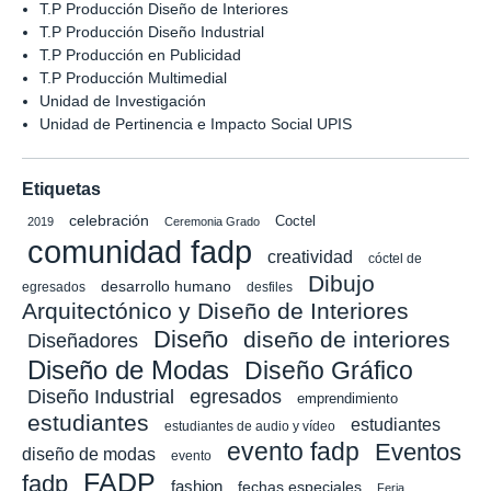
T.P Producción Diseño de Interiores
T.P Producción Diseño Industrial
T.P Producción en Publicidad
T.P Producción Multimedial
Unidad de Investigación
Unidad de Pertinencia e Impacto Social UPIS
Etiquetas
celebración
Coctel
2019
Ceremonia Grado
comunidad fadp
creatividad
cóctel de
Dibujo
desarrollo humano
egresados
desfiles
Arquitectónico y Diseño de Interiores
Diseño
diseño de interiores
Diseñadores
Diseño de Modas
Diseño Gráfico
Diseño Industrial
egresados
emprendimiento
estudiantes
estudiantes
estudiantes de audio y vídeo
evento fadp
Eventos
diseño de modas
evento
FADP
fadp
fashion
fechas especiales
Feria