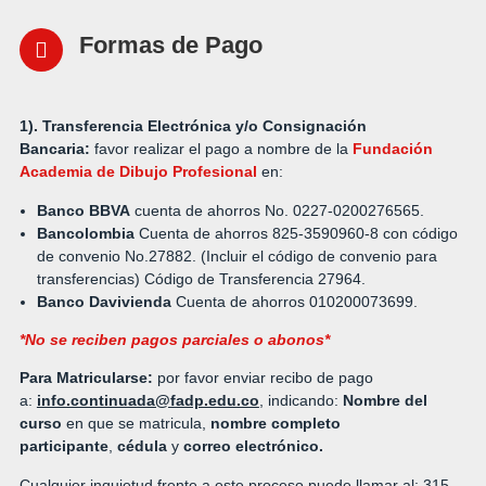
Formas de Pago
1). Transferencia Electrónica y/o Consignación
Bancaria:
favor realizar el pago a nombre de la
Fundación
Academia de Dibujo Profesional
en:
Banco BBVA
cuenta de ahorros No. 0227-0200276565.
Bancolombia
Cuenta de ahorros 825-3590960-8 con código
de convenio No.27882. (Incluir el código de convenio para
transferencias) Código de Transferencia 27964.
Banco Davivienda
Cuenta de ahorros 010200073699.
*No se reciben pagos parciales o abonos*
Para Matricularse:
por favor enviar recibo de pago
a:
info.continuada@fadp.edu.co
, indicando:
Nombre del
curso
en que se matricula,
nombre completo
participante
,
cédula
y
correo electrónico.
Cualquier inquietud frente a este proceso puede llamar al:
315-