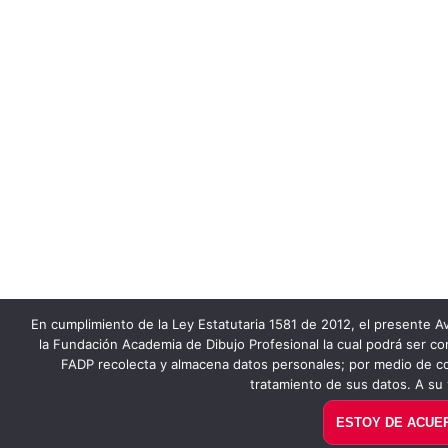
En cumplimiento de la Ley Estatutaria 1581 de 2012, el presente Av
la Fundación Academia de Dibujo Profesional la cual podrá ser co
FADP recolecta y almacena datos personales; por medio de co
tratamiento de sus datos. A su 
ESTOY DE ACUE
PAGUE AQUÍ EN LÍNEA