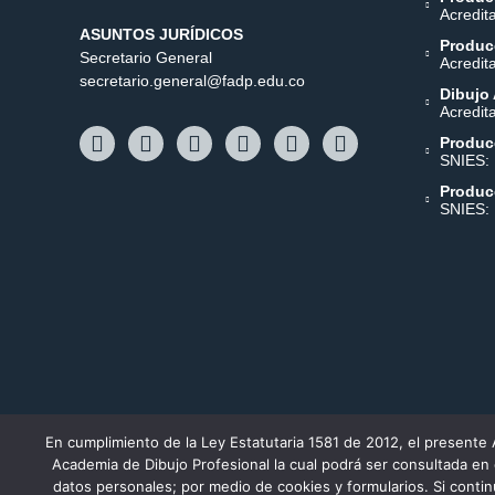
Acredit
ASUNTOS JURÍDICOS
Producc
Secretario General
Acredit
secretario.general@fadp.edu.co
Dibujo 
Acredit
Produc
SNIES:
Produc
SNIES:
En cumplimiento de la Ley Estatutaria 1581 de 2012, el presente 
Academia de Dibujo Profesional la cual podrá ser consultada en
Personería Jurídica 18638 noviembre 19/84. Aprobado 
datos personales; por medio de cookies y formularios. Si conti