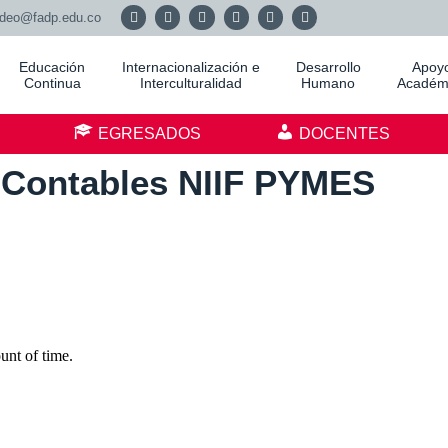
adeo@fadp.edu.co
Educación
Internacionalización e
Desarrollo
Apoy
Continua
Interculturalidad
Humano
Académ
S
EGRESADOS
DOCENTES
s Contables NIIF PYMES