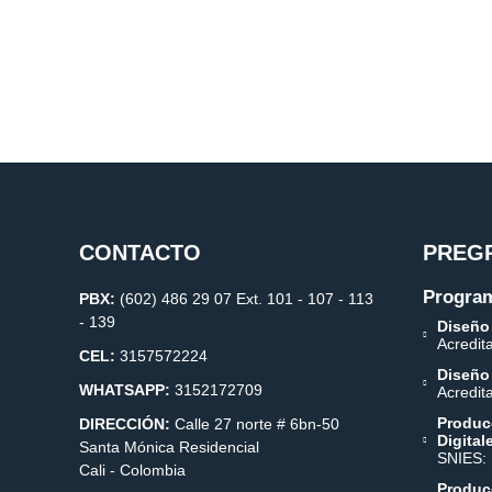
CONTACTO
PREG
Program
PBX:
(602) 486 29 07 Ext. 101 - 107 - 113
- 139
Diseño
Acredit
CEL:
3157572224
Diseño
WHATSAPP:
3152172709
Acredit
Produc
DIRECCIÓN:
Calle 27 norte # 6bn-50
Digital
Santa Mónica Residencial
SNIES:
Cali - Colombia
Producc