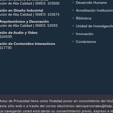
Desarrollo Humano
ación de Alta Calidad | SNIES: 103500
ión en Diseño Industrial
Acreditación Institucion
ación de Alta Calidad | SNIES: 103674
Biblioteca
Arquitectónico y Decoración
ación de Alta Calidad | SNIES: 52093
Unidad de Investigació
ción de Audio y Video
Innovación
 104530
Contáctenos
ción de Contenidos Interactivos
 117730
Aviso de Privacidad tiene como finalidad poner en conocimiento del titul
VIGILADA MINEDUCACIÓN.
 este sitio web o a través del correo electrónico datospersonales@fadp.
por el Ministerio de Educación Nacional. © 2017-2026 Todos los derechos
núa navegando usted está dando su consentimiento previo, expreso e in