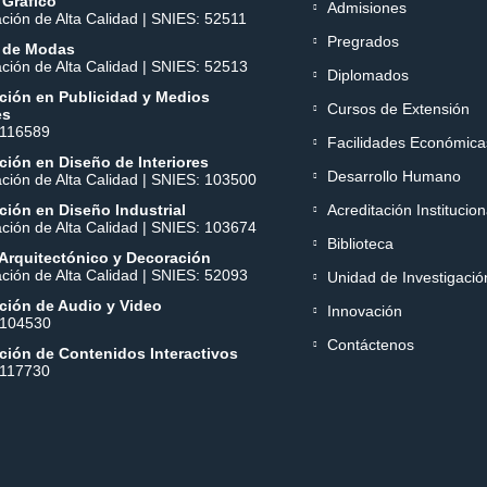
 Gráfico
Admisiones
ación de Alta Calidad | SNIES: 52511
Pregrados
 de Modas
ación de Alta Calidad | SNIES: 52513
Diplomados
ción en Publicidad y Medios
Cursos de Extensión
es
 116589
Facilidades Económica
ión en Diseño de Interiores
Desarrollo Humano
ación de Alta Calidad | SNIES: 103500
ión en Diseño Industrial
Acreditación Institucion
ación de Alta Calidad | SNIES: 103674
Biblioteca
Arquitectónico y Decoración
ación de Alta Calidad | SNIES: 52093
Unidad de Investigació
ción de Audio y Video
Innovación
 104530
Contáctenos
ción de Contenidos Interactivos
 117730