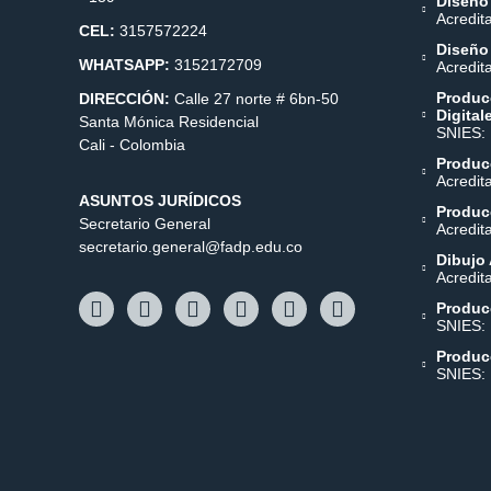
Diseño
Acredit
CEL:
3157572224
Diseño
WHATSAPP:
3152172709
Acredit
Produc
DIRECCIÓN:
Calle 27 norte # 6bn-50
Digital
Santa Mónica Residencial
SNIES:
Cali - Colombia
Producc
Acredit
ASUNTOS JURÍDICOS
Producc
Secretario General
Acredit
secretario.general@fadp.edu.co
Dibujo 
Acredit
Produc
SNIES:
Produc
SNIES: