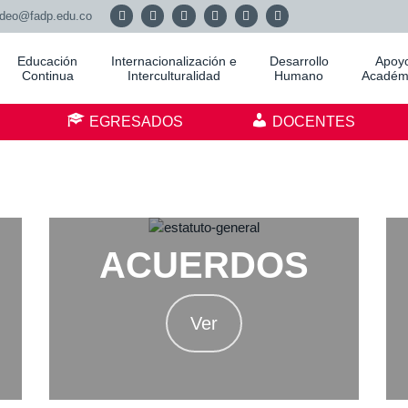
adeo@fadp.edu.co
Educación
Internacionalización e
Desarrollo
Apoy
Continua
Interculturalidad
Humano
Académ
S
EGRESADOS
DOCENTES
ACUERDOS
Ver