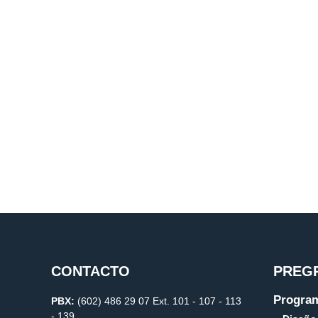
CONTACTO
PREG
Program
PBX:
(602) 486 29 07 Ext. 101 - 107 - 113
- 139