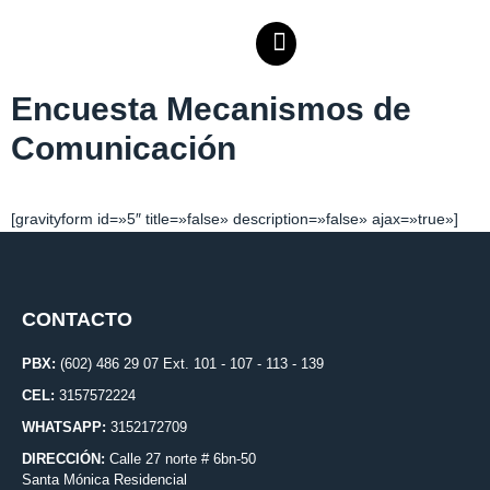
Encuesta Mecanismos de
Comunicación
[gravityform id=»5″ title=»false» description=»false» ajax=»true»]
CONTACTO
PBX:
(602) 486 29 07 Ext. 101 - 107 - 113 - 139
CEL:
3157572224
WHATSAPP:
3152172709
DIRECCIÓN:
Calle 27 norte # 6bn-50
Santa Mónica Residencial