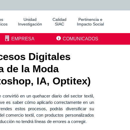
os
Unidad
Calidad
Pertinencia e
icos
Investigación
SIAC
Impacto Social
EMPRESA
COMUNICADOS
esos Digitales
ia de la Moda
toshop, IA, Optitex)
 convirtió en un quehacer diario del sector textil,
ave es saber cómo aplicarlo correctamente en un
endes estos procesos, podrás diversificar su
del comercio textil, con productos personalizados
ucción no tendrá líneas de errores a corregir.