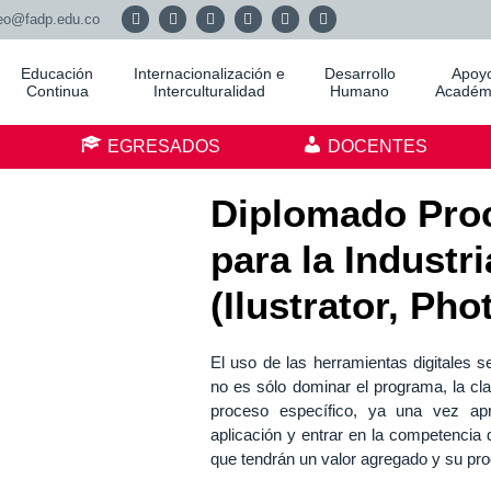
eo@fadp.edu.co
Educación
Internacionalización e
Desarrollo
Apoy
Continua
Interculturalidad
Humano
Académ
S
EGRESADOS
DOCENTES
Diplomado Proc
para la Industr
(Ilustrator, Pho
El uso de las herramientas digitales se
no es sólo dominar el programa, la cl
proceso específico, ya una vez apr
aplicación y entrar en la competencia 
que tendrán un valor agregado y su prod