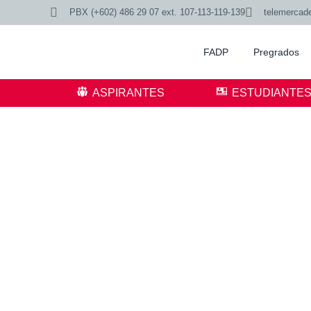
PBX (+602) 486 29 07 ext. 107-113-119-139
telemercad
FADP
Pregrados
ASPIRANTES
ESTUDIANTE