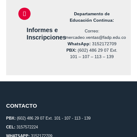
Departamento de
Educación Continua:
Informes e
Correo:
Inscripciones
mercadeo.ventas@fadp.edu.co
WhatsApp:
3152172709
PBX:
(602) 486 29 07 Ext.
101 – 107 – 113 – 139
CONTACTO
PBX:
(602) 486 29 07 Ext. 101 - 107 - 113 - 139
CEL:
3157572224
WHATSAPP:
3152172709