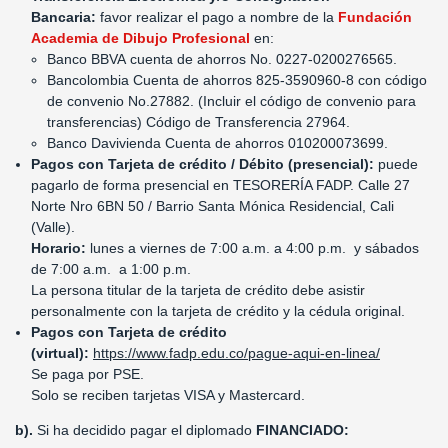
Bancaria:
favor realizar el pago a nombre de la
Fundación
Academia de Dibujo Profesional
en:
Banco BBVA cuenta de ahorros No. 0227-0200276565.
Bancolombia Cuenta de ahorros 825-3590960-8 con código
de convenio No.27882. (Incluir el código de convenio para
transferencias) Código de Transferencia 27964.
Banco Davivienda Cuenta de ahorros 010200073699.
Pagos con Tarjeta de crédito / Débito (presencial):
puede
pagarlo de forma presencial en TESORERÍA FADP. Calle 27
Norte Nro 6BN 50 / Barrio Santa Mónica Residencial, Cali
(Valle).
Horario:
lunes a viernes de 7:00 a.m. a 4:00 p.m. y sábados
de 7:00 a.m. a 1:00 p.m.
La persona titular de la tarjeta de crédito debe asistir
personalmente con la tarjeta de crédito y la cédula original.
Pagos con Tarjeta de crédito
(virtual):
https://www.fadp.edu.co/pague-aqui-en-linea/
Se paga por PSE.
Solo se reciben tarjetas VISA y Mastercard.
b).
Si ha decidido pagar el diplomado
FINANCIADO: