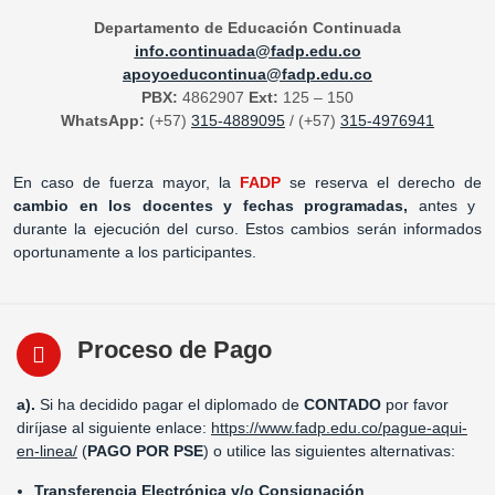
Departamento de Educación Continuada
info.continuada@fadp.edu.co
apoyoeducontinua@fadp.edu.co
PBX:
4862907
Ext:
125 – 150
WhatsApp:
(+57)
315-4889095
/ (+57)
315-4976941
En caso de fuerza mayor, la
FADP
se reserva el derecho de
cambio en los docentes y fechas programadas,
antes y
durante la ejecución del curso. Estos cambios serán informados
oportunamente a los participantes.
Proceso de Pago
a).
Si ha decidido pagar el diplomado de
CONTADO
por favor
diríjase al siguiente enlace:
https://www.fadp.edu.co/pague-aqui-
en-linea/
(
PAGO POR PSE
) o utilice las siguientes alternativas:
Transferencia Electrónica y/o Consignación