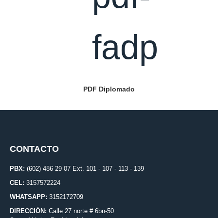
PDF Diplomado
CONTACTO
PBX:
(602) 486 29 07 Ext. 101 - 107 - 113 - 139
CEL:
3157572224
WHATSAPP:
3152172709
DIRECCIÓN:
Calle 27 norte # 6bn-50