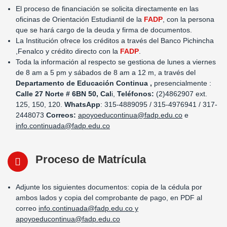
El proceso de financiación se solicita directamente en las
oficinas de Orientación Estudiantil de la
FADP
, con la persona
que se hará cargo de la deuda y firma de documentos.
La Institución ofrece los créditos a través del Banco Pichincha
,Fenalco y crédito directo con la
FADP
.
Toda la información al respecto se gestiona de lunes a viernes
de 8 am a 5 pm y sábados de 8 am a 12 m, a través del
Departamento de Educación Continua ,
presencialmente :
Calle 27 Norte # 6BN 50, Cal
i,
Teléfonos:
(2)4862907 ext.
125, 150, 120.
WhatsApp
: 315-4889095 / 315-4976941 / 317-
2448073
Correos:
apoyoeducontinua@fadp.edu.co
e
info.continuada@fadp.edu.co
Proceso de Matrícula
Adjunte los siguientes documentos: copia de la cédula por
ambos lados y copia del comprobante de pago, en PDF al
correo
info.continuada@fadp.edu.co
y
apoyoeducontinua@fadp.edu.co