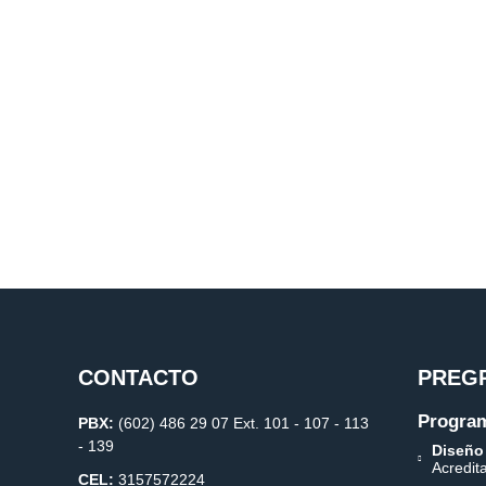
CONTACTO
PREG
Program
PBX:
(602) 486 29 07 Ext. 101 - 107 - 113
- 139
Diseño
Acredit
CEL:
3157572224