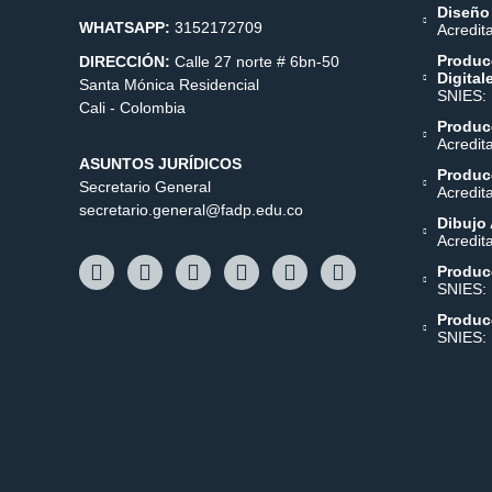
Diseño
WHATSAPP:
3152172709
Acredit
Produc
DIRECCIÓN:
Calle 27 norte # 6bn-50
Digital
Santa Mónica Residencial
SNIES:
Cali - Colombia
Producc
Acredit
ASUNTOS JURÍDICOS
Producc
Secretario General
Acredit
secretario.general@fadp.edu.co
Dibujo 
Acredit
Produc
SNIES:
Produc
SNIES: