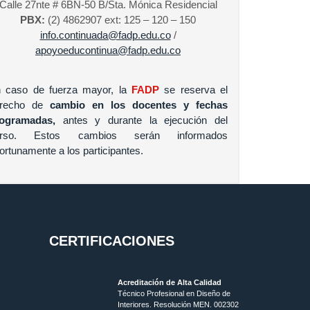
Calle 27nte # 6BN-50 B/Sta. Mónica Residencial
PBX:
(2) 4862907 ext: 125 – 120 – 150
info.continuada@fadp.edu.co
/
apoyoeducontinua@fadp.edu.co
 caso de fuerza mayor, la
FADP
se reserva el
recho de
cambio en los docentes y fechas
rogramadas,
antes y durante la ejecución del
urso. Estos cambios serán informados
ortunamente a los participantes.
CERTIFICACIONES
Acreditación de Alta Calidad
Técnico Profesional en Diseño de
Interiores. Resolución MEN. 002302