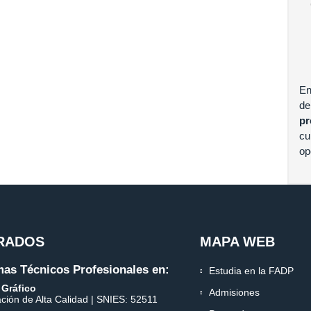
En
de
p
c
op
RADOS
MAPA WEB
as Técnicos Profesionales en:
Estudia en la FADP
 Gráfico
Admisiones
ación de Alta Calidad | SNIES: 52511