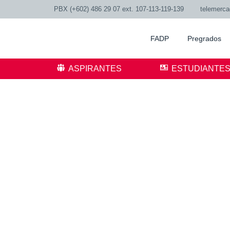
PBX (+602) 486 29 07 ext. 107-113-119-139
telemerc
FADP
Pregrados
ASPIRANTES
ESTUDIANTE