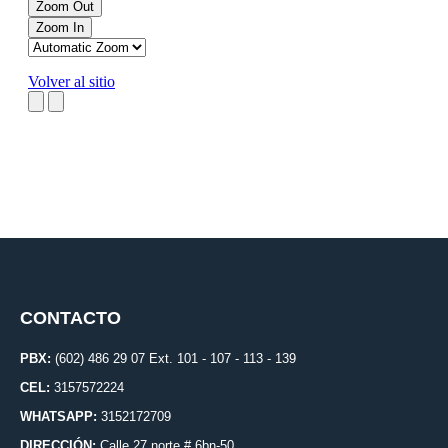
CONTACTO
PBX:
(602) 486 29 07 Ext. 101 - 107 - 113 - 139
CEL:
3157572224
WHATSAPP:
3152172709
DIRECCIÓN:
Calle 27 norte # 6bn-50